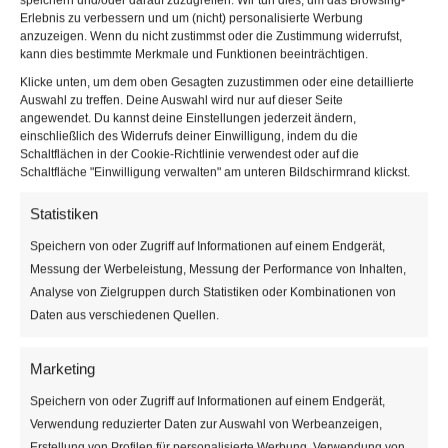
speichern und/oder darauf zuzugreifen. Wir tun dies, um das Browsing-
fasst 200 Sitzplätze. Außerhalb der
Erlebnis zu verbessern und um (nicht) personalisierte Werbung
anzuzeigen. Wenn du nicht zustimmst oder die Zustimmung widerrufst,
Unterrichtszeiten gibt es Zugang zu
kann dies bestimmte Merkmale und Funktionen beeinträchtigen.
Lern- und Sozialräumen, einer
Klicke unten, um dem oben Gesagten zuzustimmen oder eine detaillierte
Bibliothek, Computerräumen und
Auswahl zu treffen. Deine Auswahl wird nur auf dieser Seite
einem Café.
angewendet. Du kannst deine Einstellungen jederzeit ändern,
einschließlich des Widerrufs deiner Einwilligung, indem du die
Schaltflächen in der Cookie-Richtlinie verwendest oder auf die
Schaltfläche "Einwilligung verwalten" am unteren Bildschirmrand klickst.
Statistiken
Speichern von oder Zugriff auf Informationen auf einem Endgerät,
Messung der Werbeleistung, Messung der Performance von Inhalten,
Analyse von Zielgruppen durch Statistiken oder Kombinationen von
Daten aus verschiedenen Quellen.
Veranstaltungen an diesem v
Marketing
15.03.2024
 - 
09.08.2026
Speichern von oder Zugriff auf Informationen auf einem Endgerät,
Datum
Verwendung reduzierter Daten zur Auswahl von Werbeanzeigen,
März 2024
wählen.
Erstellung von Profilen für personalisierte Werbung, Verwendung von