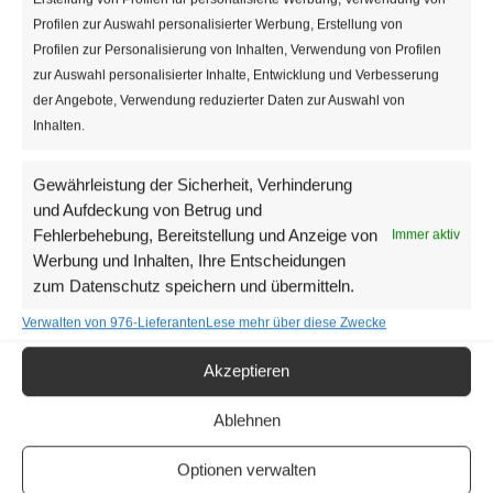
Profilen zur Auswahl personalisierter Werbung, Erstellung von
FR.
15
Profilen zur Personalisierung von Inhalten, Verwendung von Profilen
zur Auswahl personalisierter Inhalte, Entwicklung und Verbesserung
der Angebote, Verwendung reduzierter Daten zur Auswahl von
Inhalten.
Gewährleistung der Sicherheit, Verhinderung
und Aufdeckung von Betrug und
Fehlerbehebung, Bereitstellung und Anzeige von
Immer aktiv
Werbung und Inhalten, Ihre Entscheidungen
zum Datenschutz speichern und übermitteln.
Verwalten von 976-Lieferanten
Lese mehr über diese Zwecke
Akzeptieren
15. März 2024 | 14:00
-
18:00
Österreichische Antirassismus Tage
Ablehnen
Central European University
Quellenstraße
51, Wien, Österreich
Optionen verwalten