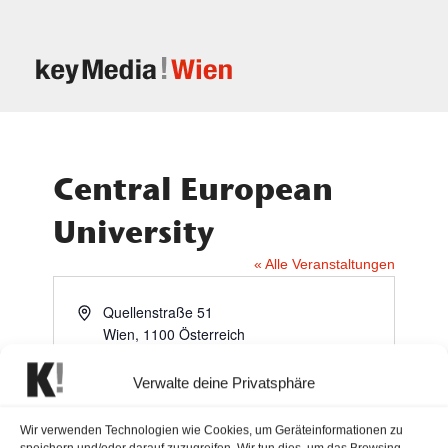
Central European
University
« Alle Veranstaltungen
Adresse
Quellenstraße 51
Wien
,
1100
Österreich
Wegbeschreibung
Verwalte deine Privatsphäre
Der Wiener Campus der Central
European University (CEU) befindet
Wir verwenden Technologien wie Cookies, um Geräteinformationen zu
sich in Favoriten. Das Auditorium