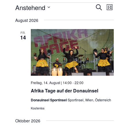
Veranstaltungen
Veransta
Anstehend
Veranst
Suche
Liste
Ansicht
Suche
Datum
Navigat
August 2026
wählen.
und
Ansichten
FR.
14
Navigati
Freitag, 14. August | 14:00
-
22:00
Afrika Tage auf der Donauinsel
Donauinsel Sportinsel
Sportinsel, Wien, Österreich
Kostenlos
Oktober 2026