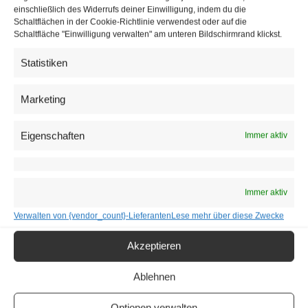
einschließlich des Widerrufs deiner Einwilligung, indem du die
Schaltflächen in der Cookie-Richtlinie verwendest oder auf die
Schaltfläche "Einwilligung verwalten" am unteren Bildschirmrand klickst.
Statistiken
Marketing
Eigenschaften
Immer aktiv
Immer aktiv
Verwalten von {vendor_count}-Lieferanten
Lese mehr über diese Zwecke
Toni Mörwald trauert um seinen
verstorbenen Vater
Akzeptieren
10. April 2026
Ablehnen
Anton Mörwald senior, Wegbereiter der Mörwald-Gastronomie,
ist im 84. Lebensjahr verstorben.
Optionen verwalten