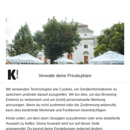
Verwalte deine Privatsphäre
Wir verwenden Technologien wie Cookies, um Geräteinformationen zu
Public Viewing im Palais Auersperg
speichern und/oder darauf zuzugreifen. Wir tun dies, um das Browsing-
während des ESC
Erlebnis zu verbessern und um (nicht) personalisierte Werbung
anzuzeigen. Wenn du nicht zustimmst oder die Zustimmung widerrufst,
23. April 2026
kann dies bestimmte Merkmale und Funktionen beeinträchtigen.
Während der ESC-Woche wird der Garten des Palais
Klicke unten, um dem oben Gesagten zuzustimmen oder eine detaillierte
Auersperg zum Public Viewing.
Auswahl zu treffen. Deine Auswahl wird nur auf dieser Seite
angewendet. Du kannst deine Einstellungen jederzeit ändern,