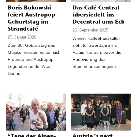
Boris Bukowski
Das Café Central
feiert Austropop-
übersiedelt ins
Geburtstag im
Decentral ums Eck
Strandcafé
25. September 2025
27. Januar 2026
Wiener Kaffeehauskultur
Zum 80. Geburtstag des
zieht für zwei Jahre ins
Musiker versammelten sich
Palais Harrach, bevor die
Freunde und Austropop-
Renovierung des
Legenden an der Alten
Stammhauses beginnt.
Donau.
“Tage der Alpen-
Austria´s next