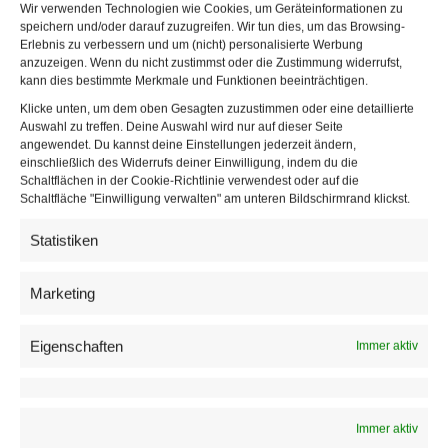
Wir verwenden Technologien wie Cookies, um Geräteinformationen zu
mit Stickstoff gezapft – teilweise verbunden mit der
speichern und/oder darauf zuzugreifen. Wir tun dies, um das Browsing-
Vorstellung einer Sondergenehmigung.
Erlebnis zu verbessern und um (nicht) personalisierte Werbung
anzuzeigen. Wenn du nicht zustimmst oder die Zustimmung widerrufst,
Technisch ist der Einsatz von CO₂- oder CO₂/N₂-Mischgas
kann dies bestimmte Merkmale und Funktionen beeinträchtigen.
in der Gastronomie seit Jahrzehnten etabliert. Besonders
Klicke unten, um dem oben Gesagten zuzustimmen oder eine detaillierte
Auswahl zu treffen. Deine Auswahl wird nur auf dieser Seite
bei langen Leitungssystemen stabilisiert Stickstoff den
angewendet. Du kannst deine Einstellungen jederzeit ändern,
Gesamtdruck, ohne den CO₂-Gehalt im Bier weiter zu
einschließlich des Widerrufs deiner Einwilligung, indem du die
Schaltflächen in der Cookie-Richtlinie verwendest oder auf die
erhöhen.
Schaltfläche "Einwilligung verwalten" am unteren Bildschirmrand klickst.
Reiner CO₂-Druck kann bei ungünstigen Einstellungen zu
Statistiken
Nachkarbonisierung führen. Das verändert das
Mundgefühl, erhöht die Spritzigkeit und kann die
Marketing
sensorische Balance verschieben. Mischgas verhindert
diesen Effekt und sorgt für eine stabilere Schaumstruktur
Eigenschaften
Immer aktiv
bei gleichbleibender Karbonisierung.
Ob im Schweizerhaus tatsächlich Mischgas eingesetzt
Immer aktiv
wird, ist eine Detailfrage und sehr wohl auch