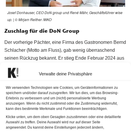
Josef Donhauser, CEO DoN group und René Mähr, Geschäftsführer wîse
up. | © Mirjam Reither /WKO
Zuschlag für die DoN Group
Der vorherige Pächter, eine Firma des Gastronomen Bernd
Schlacher (Motto am Fluss), gab wenig überraschend
seinen Rückzug bekannt. Er stieg Ende Februar 2024 aus
dem Vertrag mit der Stadt Wien aus. Auslöser dürften
Verwalte deine Privatsphäre
ungünstige wirtschaftliche
Rahmenbedingungen
und
Kostensteigerungen gewesen sein. Eine Zeit lang wurde
Wir verwenden Technologien wie Cookies, um Geräteinformationen zu
zwar noch probiert, eine Lösung zu finden, aber schließlich
speichern und/oder darauf zuzugreifen. Wir tun dies, um das Browsing-
fand man keine absehbare positive Entwicklung des
Erlebnis zu verbessern und um (nicht) personalisierte Werbung
anzuzeigen. Wenn du nicht zustimmst oder die Zustimmung widerrufst,
Standorts rechentauglich. Daraufhin nahm die zuständige
kann dies bestimmte Merkmale und Funktionen beeinträchtigen.
Wiener Magistratsstelle (MA 49) das Schloss Cobenzl
Klicke unten, um dem oben Gesagten zuzustimmen oder eine detaillierte
zurück in ihren
Besitz.
Hinter den Kulissen wurde
Auswahl zu treffen. Deine Auswahl wird nur auf dieser Seite
angewendet. Du kannst deine Einstellungen jederzeit ändern,
währenddessen eifrig nach einem Nachfolger Ausschau