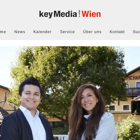
ome
News
Kalender
Service
Über uns
Kontakt
Su