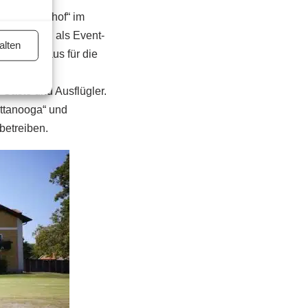
n „Richardhof“ im
nt nur noch als Event-
alten
nd das Haus für die
adition im
e Gäste und Ausflügler.
attanooga“ und
 betreiben.