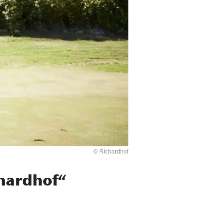
© Richardhof
hardhof“