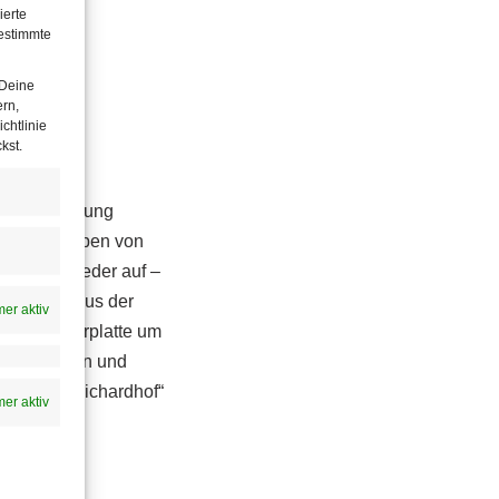
ierte
estimmte
 Deine
ern,
chtlinie
kst.
terentwicklung
f die Vorlieben von
 sperrt wieder auf –
Backhendl aus der
er aktiv
 Bergsteigerplatte um
e Mohnnudeln und
rüßt der „Richardhof“
er aktiv
en.