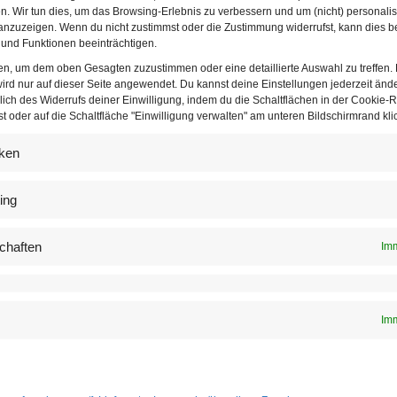
n. Wir tun dies, um das Browsing-Erlebnis zu verbessern und um (nicht) personalis
nzuzeigen. Wenn du nicht zustimmst oder die Zustimmung widerrufst, kann dies b
und Funktionen beeinträchtigen.
ten, um dem oben Gesagten zuzustimmen oder eine detaillierte Auswahl zu treffen.
Neu renoviertes Restaurant „Richardhof“ in Gumpoldskirchen. | © Adrian
ird nur auf dieser Seite angewendet. Du kannst deine Einstellungen jederzeit änd
Almasan
lich des Widerrufs deiner Einwilligung, indem du die Schaltflächen in der Cookie-Ri
 oder auf die Schaltfläche "Einwilligung verwalten" am unteren Bildschirmrand klic
ion
iken
 Speisekarte setzt Küchenchef Gräfitsch auf die zeitgemäße Wei
 internationaler Inspiration. Besonderes Augenmerk richtet er au
ing
r auch Hühner-Fans können sich freuen: Die Backhendlstation
ses bleibt somit bewahrt. Als Hauptspeise wird unter anderem 
chaften
Imm
21 Euro) serviert. Restaurantgäste können sich ebenso für die
oche-Apfel-Toast (zehn Euro) entscheiden. Süße Klassiker wi
se stehen ebenfalls auf der Karte. Ausflügler und Wanderer beg
Imm
ten Gerichten ohne großes Chichi und feinsten regionalen Zutat