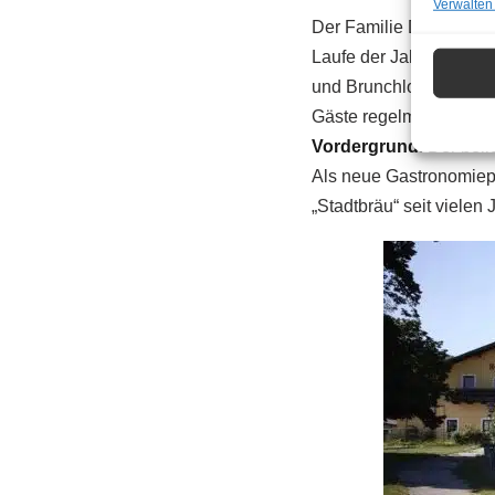
Verwalten
Der Familie Drasche-Wa
Laufe der Jahre verschi
und Brunchlocation off
Gäste regelmäßig öffne
Vordergrund
. Der beli
Als neue Gastronomiepa
„Stadtbräu“ seit vielen