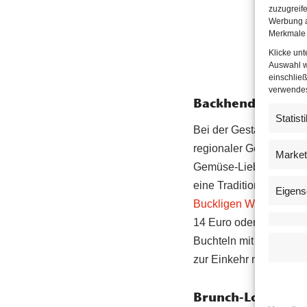
zuzugreife
Werbung a
Merkmale 
Klicke un
Auswahl w
einschließ
verwendest
Backhendl-Tradit
Statist
Bei der Gestaltung der
regionaler Gerichte mit
Market
Gemüse-Liebhabern. Abe
eine Tradition des Hau
Eigens
Buckligen Welt
im Heu (
14 Euro oder einen Bri
Buchteln mit Vanillesau
zur Einkehr mit herzhaf
Brunch-Location