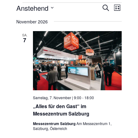
Veranstaltungen
Veransta
Anstehend
Veranst
Suche
Liste
Ansicht
Suche
Datum
Navigat
November 2026
wählen.
und
Ansichten
SA.
7
Navigati
Samstag, 7. November | 9:00
-
18:00
„Alles für den Gast“ im
Messezentrum Salzburg
Messezentrum Salzburg
Am Messezentrum 1,
Salzburg, Österreich