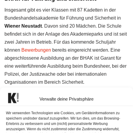
Insgesamt gibt es vier Klassen mit 87 Kadetten in der
Bundeshandelsakademie für Führung und Sicherheit in
Wiener Neustadt
. Davon sind 20 Mädchen. Die Schule
befindet sich in der Anlage des Akademieparks und ist seit
zwei Jahren in Betrieb. Für das kommende Schuljahr
können
Bewerbungen
bereits eingereicht werden. Eine
abgeschlossene Ausbildung an der BHAK ist Garant für
eine weiterführende Ausbildung beim Bundesheer, bei der
Polizei, der Justizwache oder bei internationalen
Organisationen im Bereich Sicherheit.
Hervorragende Berufsaussichten
Verwalte deine Privatsphäre
“Diese in Österreich einzigartige schulische Ausbildung mit
Wir verwenden Technologien wie Cookies, um Geräteinformationen zu
Matura, verbunden mit einem hohen sportlichen Aspekt, ist
speichern und/oder darauf zuzugreifen. Wir tun dies, um das Browsing-
Erlebnis zu verbessern und um (nicht) personalisierte Werbung
mehr als eine Schule: SchülerInnen übernehmen
anzuzeigen. Wenn du nicht zustimmst oder die Zustimmung widerrufst,