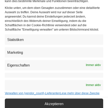
Verantwortung, lernen Führungskompetenz- und
kann dies bestimmte Merkmale und Funktionen beeinträchtigen.
Sicherheitsmanagement
, leben Kameradschaft und
Klicke unten, um dem oben Gesagten zuzustimmen oder eine detaillierte
Auswahl zu treffen. Deine Auswahl wird nur auf dieser Seite
eigenen sich ein Wissen an, das ein Leben lang bleibt. Es
angewendet. Du kannst deine Einstellungen jederzeit ändern,
ist eine einzigartige praxisbezogene Vorbereitung für das
einschließlich des Widerrufs deiner Einwilligung, indem du die
Schaltflächen in der Cookie-Richtlinie verwendest oder auf die
laufend an Bedeutung gewinnende Arbeitsfeld der
Schaltfläche "Einwilligung verwalten" am unteren Bildschirmrand klickst.
Sicherheit, das mit ausgezeichneten Berufsaussichten
Statistiken
verbunden ist“, freut sich Stephan Chavanne, der Leiter
des Heerespersonalamtes, auf viele Bewerbungen.
Marketing
Eigenschaften
Immer aktiv
Immer aktiv
Verwalten von {vendor_count}-Lieferanten
Lese mehr über diese Zwecke
Akzeptieren