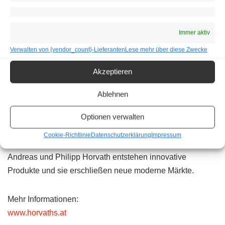
Die traditionelle Spirituose ist ein Highlight und gehört in
jede heimische Bar. Einzigartig im Geschmack erinnert sie
an duftende Wälder, erfrischendes Bergwandern und einen
Immer aktiv
zünftigen Schluck bei der Hüttenrast.
Verwalten von {vendor_count}-Lieferanten
Lese mehr über diese Zwecke
Horvarth’s Spezereyen Kontor
Akzeptieren
Seit Beginn an ist das Unternehmen ein Familienbetrieb.
Ein weiterer wichtiger Firmenzweig ist die Exporttätigkeit
Ablehnen
von Spirituosen. Vor allem österreichischen Vodka aus
Kartoffeln. Unter dem Namen „Vodka Monopolowa“
Optionen verwalten
exportiert man jährlich über 200 Container Kartoffel-Vodka
Cookie-Richtlinie
Datenschutzerklärung
Impressum
in die USA und nach Polen. Mit dem Eintritt der Söhne
Andreas und Philipp Horvath entstehen innovative
Produkte und sie erschließen neue moderne Märkte.
Mehr Informationen:
www.horvaths.at