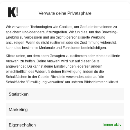
Ein Schluck
Verwalte deine Privatsphäre
Zirbenschnaps aus der
Wir verwenden Technologien wie Cookies, um Geräteinformationen zu
Heimat
speichern und/oder darauf zuzugreifen. Wir tun dies, um das Browsing-
Erlebnis zu verbessern und um (nicht) personalisierte Werbung
anzuzeigen. Wenn du nicht zustimmst oder die Zustimmung widerrufst,
/
/
23. September 2019
in
Gastronomie
von
Redaktion
kann dies bestimmte Merkmale und Funktionen beeinträchtigen.
Klicke unten, um dem oben Gesagten zuzustimmen oder eine detaillierte
Der Zirbenschnaps von Horvarth’s Spezereyen Kontor
Auswahl zu treffen. Deine Auswahl wird nur auf dieser Seite
angewendet. Du kannst deine Einstellungen jederzeit ändern,
überzeugt mit seinem unverwechselbaren Aroma und
einschließlich des Widerrufs deiner Einwilligung, indem du die
erinnert an duftende Wälder, Bergwandern und einen
Schaltflächen in der Cookie-Richtlinie verwendest oder auf die
Schaltfläche "Einwilligung verwalten" am unteren Bildschirmrand klickst.
guten Schluck bei der Hüttenrast. Das charakteristische
Aroma, der intensive Geschmack und herrlicher Geruch
Statistiken
zeichnen den Zirbenschnaps von Horvarth’s Spezereyen
Kontor aus. „Laufend verfeinern wir den Geschmack
Marketing
unseres Schnapses. Denn getreu unserem Markenzeichen
liefern wir immer höchste Qualität“, weiß Andreas Horvath.
Eigenschaften
Immer aktiv