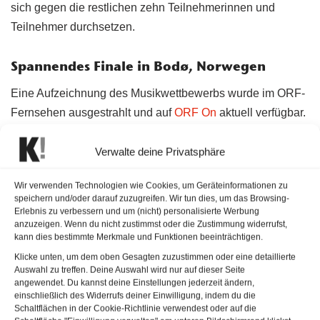
sich gegen die restlichen zehn Teilnehmerinnen und
Teilnehmer durchsetzen.
Spannendes Finale in Bodø, Norwegen
Eine Aufzeichnung des Musikwettbewerbs wurde im ORF-
Fernsehen ausgestrahlt und auf
ORF On
aktuell verfügbar.
Beim Eurovision Young Musicians 2024 traten die
Verwalte deine Privatsphäre
Teilnehmer mit verschiedenen Soloinstrumenten an. Die
folgenden Instrumente wurden verwendet:
Wir verwenden Technologien wie Cookies, um Geräteinformationen zu
speichern und/oder darauf zuzugreifen. Wir tun dies, um das Browsing-
Hayk Hekekyan (Armenien) – Oboe
Erlebnis zu verbessern und um (nicht) personalisierte Werbung
Leonhard Baumgartner (Österreich) – Violine
anzuzeigen. Wenn du nicht zustimmst oder die Zustimmung widerrufst,
kann dies bestimmte Merkmale und Funktionen beeinträchtigen.
Mahault Ska (Belgien) – Klavier
Klicke unten, um dem oben Gesagten zuzustimmen oder eine detaillierte
Auswahl zu treffen. Deine Auswahl wird nur auf dieser Seite
Adam Znamirovský (Tschechien) – Klavier
angewendet. Du kannst deine Einstellungen jederzeit ändern,
Pierre-Emmanuel Hurpeau (Frankreich) – Klavier
einschließlich des Widerrufs deiner Einwilligung, indem du die
Schaltflächen in der Cookie-Richtlinie verwendest oder auf die
Fabian Egger (Deutschland) – Flöte