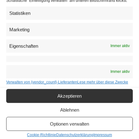
Schaltfläche "Einwilligung verwalten" am unteren Bildschirmrand klickst.
Sebastian Egebakken Svenøy (Norwegen) – Klavier
Statistiken
Jeremi Tabęcki (Polen) – Klarinette
Marketing
Bogdan Dugalić (Serbien) – Klavier
Hugo Svedberg (Schweden) – Cello
Eigenschaften
Immer aktiv
Valerian Alfaré (Schweiz) – Euphonium
Leonhard Baumgartner als Sieger
Immer aktiv
Im Finale waren die folgenden Teilnehmer vertreten, und
Verwalten von {vendor_count}-Lieferanten
Lese mehr über diese Zwecke
ihre Platzierungen sahen wie folgt aus:
Akzeptieren
Ablehnen
Optionen verwalten
Cookie-Richtlinie
Datenschutzerklärung
Impressum