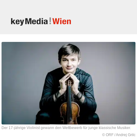
Der 17-jährige Violinist gewann den Wettbewerb für junge klassische Musiker.
© ORF / Andrej Grilc