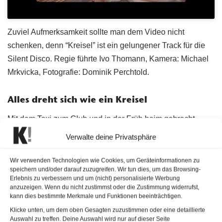
Zuviel Aufmerksamkeit sollte man dem Video nicht
schenken, denn “Kreisel” ist ein gelungener Track für die
Silent Disco. Regie führte Ivo Thomann, Kamera: Michael
Mrkvicka, Fotografie: Dominik Perchtold.
Alles dreht sich wie ein Kreisel
Mit dem Taxi zum Club und in der Früh heim gebracht
werden, ist die angenehmste Variante das Nachtleben zu
Verwalte deine Privatsphäre
genießen. Die Erinnerungen an durchgetanzte Nächte sind
inzwischen verblasst. Keine Disco-Szene, keine
Wir verwenden Technologien wie Cookies, um Geräteinformationen zu
speichern und/oder darauf zuzugreifen. Wir tun dies, um das Browsing-
Wohnzimmerparty erinnert mehr daran. Sprache, Musik
Erlebnis zu verbessern und um (nicht) personalisierte Werbung
und ein paar BPM verleihen der Nummer “Kreisel” von
anzuzeigen. Wenn du nicht zustimmst oder die Zustimmung widerrufst,
kann dies bestimmte Merkmale und Funktionen beeinträchtigen.
Wiener Blond genügend Drive, um sich mühelos von der
Klicke unten, um dem oben Gesagten zuzustimmen oder eine detaillierte
Couch ins Taxi zu rollen. Aber keiner weiß, wohin es
Auswahl zu treffen. Deine Auswahl wird nur auf dieser Seite