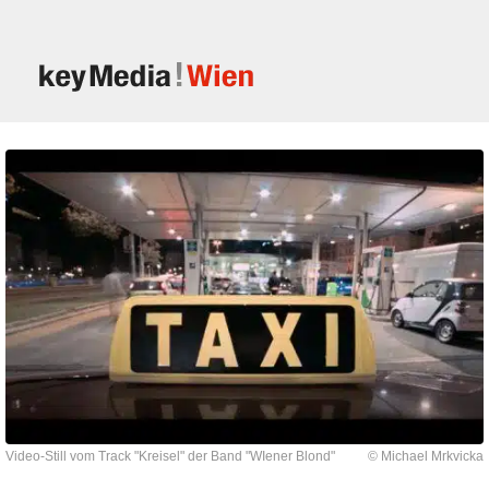
Video-Still vom Track "Kreisel" der Band "WIener Blond"
© Michael Mrkvicka