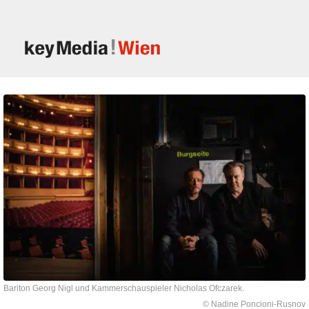
Bariton Georg Nigl und Kammerschauspieler Nicholas Ofczarek.
© Nadine Poncioni-Rusnov