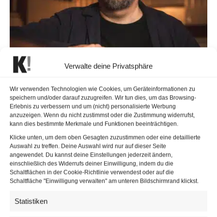
Verwalte deine Privatsphäre
Wir verwenden Technologien wie Cookies, um Geräteinformationen zu
speichern und/oder darauf zuzugreifen. Wir tun dies, um das Browsing-
Erlebnis zu verbessern und um (nicht) personalisierte Werbung
anzuzeigen. Wenn du nicht zustimmst oder die Zustimmung widerrufst,
kann dies bestimmte Merkmale und Funktionen beeinträchtigen.
Klicke unten, um dem oben Gesagten zuzustimmen oder eine detaillierte
Auswahl zu treffen. Deine Auswahl wird nur auf dieser Seite
angewendet. Du kannst deine Einstellungen jederzeit ändern,
einschließlich des Widerrufs deiner Einwilligung, indem du die
Bariton Georg Nigl in der Wiener Staatsoper. | © Nadine Poncioni-
Schaltflächen in der Cookie-Richtlinie verwendest oder auf die
Rusnov
Schaltfläche "Einwilligung verwalten" am unteren Bildschirmrand klickst.
Die musikalische Dramaturgie unterstreicht die Intention
Statistiken
des Abends. Stücke wie Mahlers
„Urlicht“
und
„Wo die