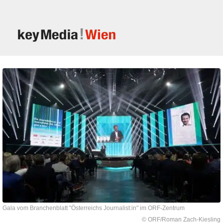
Gala vom Branchenblatt "Österreichs Journalist:in" im ORF-Zentrum
© ORF/Roman Zach-Kiesling