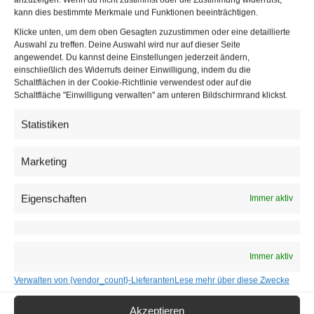
Lang, der das Publikum im Studio durch den Abend führte.
kann dies bestimmte Merkmale und Funktionen beeinträchtigen.
Da man die Preisträger zweier Jahrgänge ehren wollte,
Klicke unten, um dem oben Gesagten zuzustimmen oder eine detaillierte
Auswahl zu treffen. Deine Auswahl wird nur auf dieser Seite
war die Zeit naturgemäß knapp bemessen. Die Übergabe
angewendet. Du kannst deine Einstellungen jederzeit ändern,
durch die Herausgeber
Johann Oberauer
und
Georg Taitl
einschließlich des Widerrufs deiner Einwilligung, indem du die
Schaltflächen in der Cookie-Richtlinie verwendest oder auf die
geriet deshalb zu einem kurzen Vergnügen auf der großen
Schaltfläche "Einwilligung verwalten" am unteren Bildschirmrand klickst.
TV-Bühne. Einhergehend mit der Bitte, keine Dankesreden
Statistiken
zu schwingen. Dem Gebot folgten beinahe alle Award-
Gewinner. Dafür durften die Laudatoren mehr Zeit im
Marketing
Scheinwerferlicht verbringen und referierten recht
ausführlich. Bei der Ehrung des Lebenswerks von
Erwin
Eigenschaften
Immer aktiv
Zankel
und
Gerfried Sperl
erfuhr man sodann einiges
über “links” und “rechts” im Journalismus aus der Sicht von
Betroffenen.
Immer aktiv
Medienmanager am Wort
Verwalten von {vendor_count}-Lieferanten
Lese mehr über diese Zwecke
Die Medienmanager des Jahres 2020 und 2021 kommen
Akzeptieren