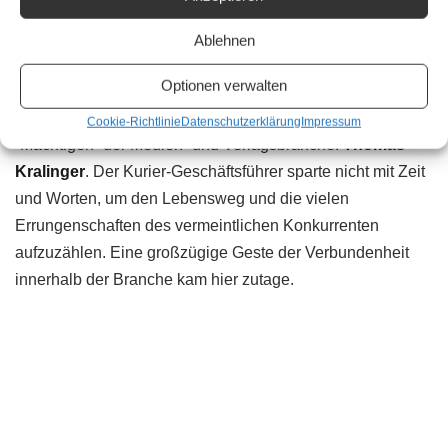
diesmal alle aus der Styria Media Group:
Vorstandsvorsitzender
Markus Mair
, Presse-Chefredakteur
Ablehnen
Rainer Nowak und der Geschäftsführer des Styria
Optionen verwalten
Medienhauses Wien, Herwig Langanger. Für den
“Oberboss” gab es eine lange Laudatio eines anderen
Cookie-Richtlinie
Datenschutzerklärung
Impressum
“Mächtigen” der Medien- und Verlagsbranche:
Thomas
Kralinger
. Der Kurier-Geschäftsführer sparte nicht mit Zeit
und Worten, um den Lebensweg und die vielen
Errungenschaften des vermeintlichen Konkurrenten
aufzuzählen. Eine großzügige Geste der Verbundenheit
innerhalb der Branche kam hier zutage.