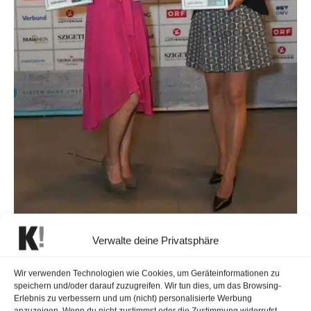
Kristina Inhof und Alina Zellhofer von der ORF Sportredaktion freuen sich
Verwalte deine Privatsphäre
über die Auszeichnung | © Roman Zach-Kiesling
Wir verwenden Technologien wie Cookies, um Geräteinformationen zu
Bitte keine Dankesreden
speichern und/oder darauf zuzugreifen. Wir tun dies, um das Browsing-
Erlebnis zu verbessern und um (nicht) personalisierte Werbung
“Peinlich für andere Medien”, fand Moderator Michael
anzuzeigen. Wenn du nicht zustimmst oder die Zustimmung widerrufst,