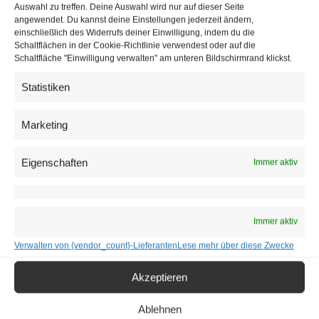
Auswahl zu treffen. Deine Auswahl wird nur auf dieser Seite
angewendet. Du kannst deine Einstellungen jederzeit ändern,
einschließlich des Widerrufs deiner Einwilligung, indem du die
Schaltflächen in der Cookie-Richtlinie verwendest oder auf die
Schaltfläche "Einwilligung verwalten" am unteren Bildschirmrand klickst.
Statistiken
Unbestätigte Kontakte zwischen Mediaset, Kretinsky und KKR über
Marketing
Anteile | © APA/dpa/Andreas Gebert
Eigenschaften
Immer aktiv
Der 45-jährige Unternehmer Daniel Kretinsky gibt kaum
Interviews und wird als “Phantom” beschrieben, obwohl er
ein recht illustres Leben in der Tschechoslowakei führen
Immer aktiv
soll. Er ist Präsident und Miteigentümer von Sparta Prag
Verwalten von {vendor_count}-Lieferanten
Lese mehr über diese Zwecke
und mit Anna Kellnerova liiert, der Tochter des reichsten
Tschechen. Und nicht zuletzt gehört Kretinsky die
Akzeptieren
einflussreichste Boulevardzeitung in seiner Heimat.
Ablehnen