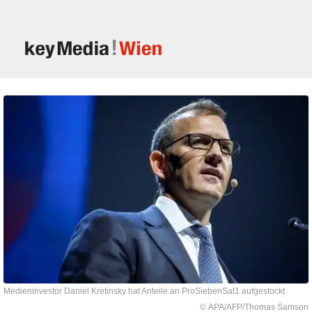
Medieninvestor Daniel Kretinsky hat Anteile an ProSiebenSat1 aufgestockt
© APA/AFP/Thomas Samson