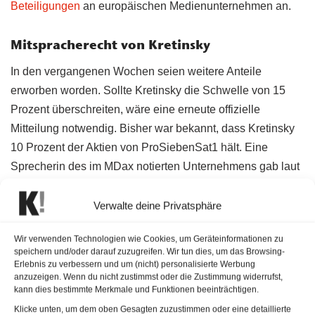
Beteiligungen
an europäischen Medienunternehmen an.
Mitspracherecht von Kretinsky
In den vergangenen Wochen seien weitere Anteile
erworben worden. Sollte Kretinsky die Schwelle von 15
Prozent überschreiten, wäre eine erneute offizielle
Mitteilung notwendig. Bisher war bekannt, dass Kretinsky
10 Prozent der Aktien von ProSiebenSat1 hält. Eine
Sprecherin des im MDax notierten Unternehmens gab laut
Bericht keinen Kommentar zu dem Vorgang ab, sondern
verwies auf die Hauptversammlung, die an diesem
Verwalte deine Privatsphäre
Mittwoch virtuell stattfinden wird.
Wir verwenden Technologien wie Cookies, um Geräteinformationen zu
speichern und/oder darauf zuzugreifen. Wir tun dies, um das Browsing-
Erlebnis zu verbessern und um (nicht) personalisierte Werbung
anzuzeigen. Wenn du nicht zustimmst oder die Zustimmung widerrufst,
kann dies bestimmte Merkmale und Funktionen beeinträchtigen.
Klicke unten, um dem oben Gesagten zuzustimmen oder eine detaillierte