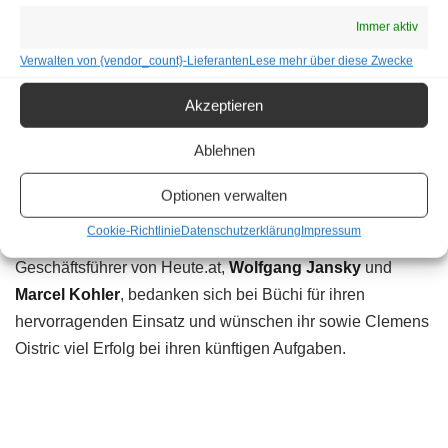
Die scheidende Chefredakteurin Jacqueline Büchi hatte
Immer aktiv
die Leitung der Online-Redaktion seit Oktober 2018 inne.
Verwalten von {vendor_count}-Lieferanten
Lese mehr über diese Zwecke
Sie wurde vom Heute.at-Mutterkonzern Tamedia entsandt,
um die Redaktionsabläufe zu optimieren und mit neuen
Akzeptieren
Formaten für frischen Wind zu sorgen.
Ablehnen
Jacqueline Büchi kehrt im Januar 2020 auf eigenen
Optionen verwalten
Wunsch in die Schweiz zurück, wo sie eine neue Funktion
Cookie-Richtlinie
Datenschutzerklärung
Impressum
innerhalb der
Mediengruppe Tamedia
übernimmt. Die Co-
Geschäftsführer von Heute.at,
Wolfgang Jansky
und
Marcel Kohler
, bedanken sich bei Büchi für ihren
hervorragenden Einsatz und wünschen ihr sowie Clemens
Oistric viel Erfolg bei ihren künftigen Aufgaben.