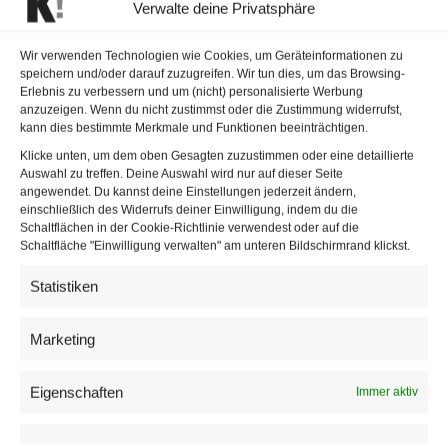
Verwalte deine Privatsphäre
Wechsel in der
Wir verwenden Technologien wie Cookies, um Geräteinformationen zu
Chefredaktion von
speichern und/oder darauf zuzugreifen. Wir tun dies, um das Browsing-
Erlebnis zu verbessern und um (nicht) personalisierte Werbung
heute.at
anzuzeigen. Wenn du nicht zustimmst oder die Zustimmung widerrufst,
kann dies bestimmte Merkmale und Funktionen beeinträchtigen.
/
/
Klicke unten, um dem oben Gesagten zuzustimmen oder eine detaillierte
8. November 2019
in
Medien
von
Redaktion
Auswahl zu treffen. Deine Auswahl wird nur auf dieser Seite
angewendet. Du kannst deine Einstellungen jederzeit ändern,
Das Newsportals Heute.at meldet einen Wechsel in der
einschließlich des Widerrufs deiner Einwilligung, indem du die
Schaltflächen in der Cookie-Richtlinie verwendest oder auf die
Chefredaktion. Auf eigenem Wunsch verlässt
Jacqueline
Schaltfläche "Einwilligung verwalten" am unteren Bildschirmrand klickst.
Büchi
ihren Posten und macht Platz für
Clemens Oistric
.
Statistiken
Der war bislang als Chefreporter im Verlag tätig und rückt
nun auf.
Marketing
keymedia auf Google als bevorzugte
Aktivieren
Nachrichtenquelle festlegen
Eigenschaften
Immer aktiv