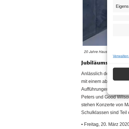
Eigens
20 Jahre Haus der Musik | ©
Verwalten
Jubiläumsprogr
Anlässlich der Geburts
mit einem abwechslungs
Aufführungen statt. Da
Peters und Good Wilson
stehen Konzerte von Ma
Schulklassen sind Teil
• Freitag, 20. März 202