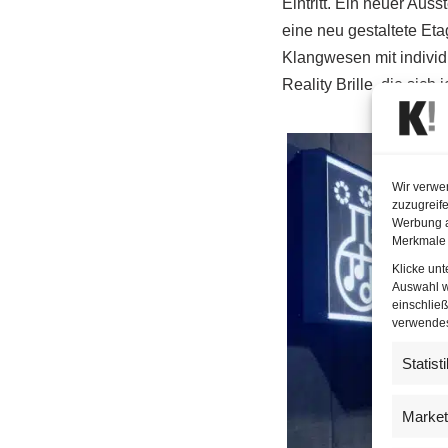
Eintritt. Ein neuer Aus
eine neu gestaltete Et
Klangwesen mit individ
Reality Brille, die sich
Wir verwe
zuzugreife
Werbung a
Merkmale 
Klicke un
Auswahl w
einschließ
verwendest
Statist
Market