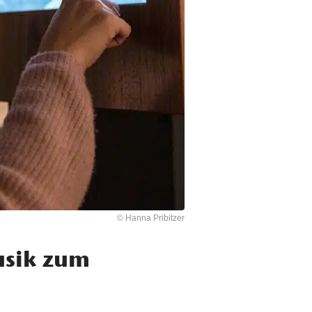
© Hanna Pribitzer
usik zum