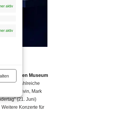
er aktiv
er aktiv
ls Stadt Wien Museum
alten
Eintritt zahlreiche
y Crest, Vivin, Mark
ertag“ (21. Juni)
 Weitere Konzerte für