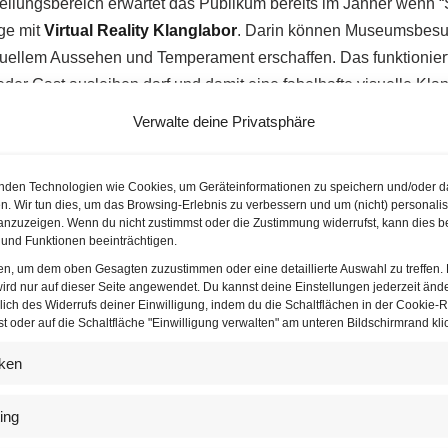
stellungsbereich erwartet das Publikum bereits im Jänner wenn “
age mit
Virtual Reality Klanglabor
. Darin können Museumsbesuc
uellem Aussehen und Temperament erschaffen. Das funktioniert 
 jeder Gast ausleihen darf und damit eine fabelhafte visuelle Kl
Verwalte deine Privatsphäre
nden Technologien wie Cookies, um Geräteinformationen zu speichern und/oder d
n. Wir tun dies, um das Browsing-Erlebnis zu verbessern und um (nicht) personalis
nzuzeigen. Wenn du nicht zustimmst oder die Zustimmung widerrufst, kann dies b
und Funktionen beeinträchtigen.
ten, um dem oben Gesagten zuzustimmen oder eine detaillierte Auswahl zu treffen.
ird nur auf dieser Seite angewendet. Du kannst deine Einstellungen jederzeit änd
lich des Widerrufs deiner Einwilligung, indem du die Schaltflächen in der Cookie-Ri
 oder auf die Schaltfläche "Einwilligung verwalten" am unteren Bildschirmrand klic
iken
ing