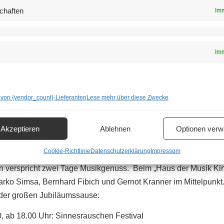
chaften
Imm
Imm
 Hanna Pribitzer
 von {vendor_count}-Lieferanten
Lese mehr über diese Zwecke
amm
tagsfeierlichkeiten begeht das Haus der Musik sein
Jubiläum a
Akzeptieren
Ablehnen
Optionen verw
reichen Programm. Am 20. und 21. März 2020 finden bei freiem 
Cookie-Richtlinie
Datenschutzerklärung
Impressum
s Line-Up bestehend aus Garish, Viech, Rebecca Lou, The Famil
 verspricht zwei Tage Musikgenuss. Beim „Haus der Musik Kind
rko Simsa, Bernhard Fibich und Gernot Kranner im Mittelpunkt.
 der großen Jubiläumssause:
0, ab 18.00 Uhr: Sinnesrauschen Festival