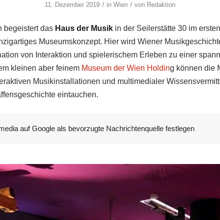
/
/
11. Dezember 2019
in
Wien
von
Redaktion
 begeistert das
Haus der Musik
in der Seilerstätte 30 im erste
inzigartiges Museumskonzept. Hier wird Wiener Musikgeschicht
ation von Interaktion und spielerischem Erleben zu einer spa
em kleinen aber feinem
Museum der Wien Holdin
g können die
raktiven Musikinstallationen und multimedialer Wissensvermittl
ffensgeschichte eintauchen.
media auf Google als bevorzugte Nachrichtenquelle festlegen