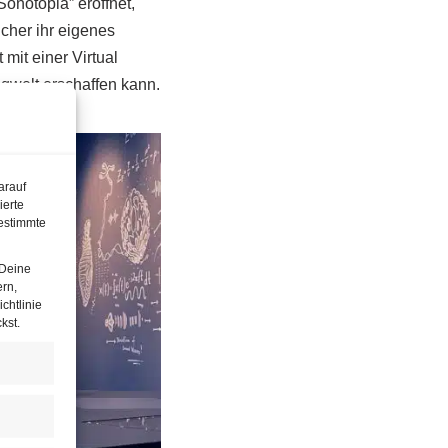
Sonotopia” eröffnet,
her ihr eigenes
mit einer Virtual
angwelt erschaffen kann.
arauf
ierte
estimmte
 Deine
ern,
chtlinie
kst.