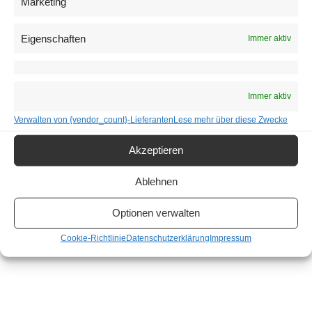
Marketing
MCI Innsbruck forscht nach Coronavirus
Falschinfos
Eigenschaften
Immer aktiv
11. Mai 2020
Wissenschafter vom MCI Innsbruck erforschen falsche
Informationen in Sozialen Medien.
Immer aktiv
Verwalten von {vendor_count}-Lieferanten
Lese mehr über diese Zwecke
Akzeptieren
Ablehnen
Optionen verwalten
Menü
Cookie-Richtlinie
Datenschutzerklärung
Impressum