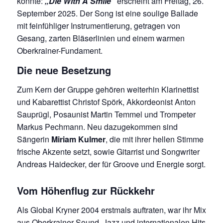
könnte:
„Die With A Smile“
erscheint am Freitag, 26.
September 2025. Der Song ist eine soulige Ballade
mit feinfühliger Instrumentierung, getragen von
Gesang, zarten Bläserlinien und einem warmen
Oberkrainer-Fundament.
Die neue Besetzung
Zum Kern der Gruppe gehören weiterhin Klarinettist
und Kabarettist Christof Spörk, Akkordeonist Anton
Sauprügl, Posaunist Martin Temmel und Trompeter
Markus Pechmann. Neu dazugekommen sind
Sängerin
Miriam Kulmer
, die mit ihrer hellen Stimme
frische Akzente setzt, sowie Gitarrist und Songwriter
Andreas Haidecker, der für Groove und Energie sorgt.
Vom Höhenflug zur Rückkehr
Als Global Kryner 2004 erstmals auftraten, war ihr Mix
aus Oberkrainer-Sound, Jazz und internationalen Hits