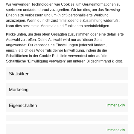
Wir verwenden Technologien wie Cookies, um Geräteinformationen zu
Als einzige Fachmesse für Veranstaltungstechnik in
speichern und/oder darauf zuzugreifen. Wir tun dies, um das Browsing-
Österreich präsentiert die MEET 2022 moderne
Erlebnis zu verbessern und um (nicht) personalisierte Werbung
Veranstaltungstechnologie
im Bereich Ton, Licht,
anzuzeigen. Wenn du nicht zustimmst oder die Zustimmung widerrufst,
kann dies bestimmte Merkmale und Funktionen beeinträchtigen.
Bühnentechnik sowie Multimediatechnik. Die
Klicke unten, um dem oben Gesagten zuzustimmen oder eine detaillierte
internationale Fachmesse bietet von
23. bis 24.
Auswahl zu treffen. Deine Auswahl wird nur auf dieser Seite
November
2022 im Messe Wien Exhibition &
angewendet. Du kannst deine Einstellungen jederzeit ändern,
Congress Center eine Gesprächsplattform für alle
einschließlich des Widerrufs deiner Einwilligung, indem du die
Schaltflächen in der Cookie-Richtlinie verwendest oder auf die
Theater
und Eventverantwortlichen. Begleitend
Schaltfläche "Einwilligung verwalten" am unteren Bildschirmrand klickst.
veranstaltet die OETHG im Rahmen der Messe ein
anspruchsvolles Fachtagungsprogramm. Der Eintritt
Statistiken
ist frei.
Marketing
60 Aussteller in der Messe Wien
Eigenschaften
Immer aktiv
Die MEET 2022 bietet über 1.600 Fachbesuchern die
passende Plattform, sich mit mehr als 60 Ausstellern
über die wichtigsten Trends und Innovationen der
Branche auszutauschen.
Immer aktiv