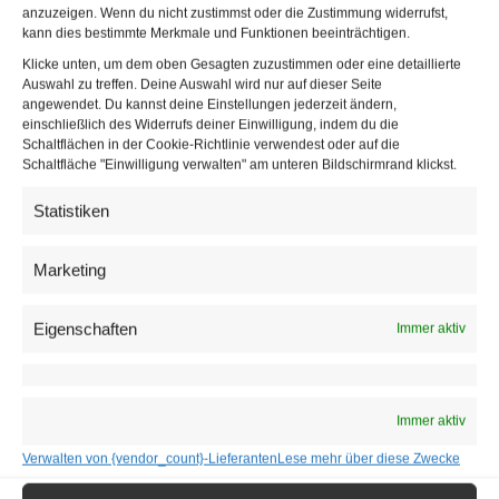
einen einzigartigen Impuls geben“, erklärt ÖGNI-
anzuzeigen. Wenn du nicht zustimmst oder die Zustimmung widerrufst,
kann dies bestimmte Merkmale und Funktionen beeinträchtigen.
Geschäftsführer Peter Engert.
Klicke unten, um dem oben Gesagten zuzustimmen oder eine detaillierte
Auswahl zu treffen. Deine Auswahl wird nur auf dieser Seite
Lösungen für Gebäude und Industrie
angewendet. Du kannst deine Einstellungen jederzeit ändern,
einschließlich des Widerrufs deiner Einwilligung, indem du die
Schaltflächen in der Cookie-Richtlinie verwendest oder auf die
Teil der Veranstaltung ist auch eine Start-up
Schaltfläche "Einwilligung verwalten" am unteren Bildschirmrand klickst.
Challenge. Zwölf ausgewählte Jungunternehmen aus
den Bereichen
Gebäude
und Industrie erhalten die
Statistiken
Möglichkeit, ihre Produkte und Dienstleistungen beim
Symposium vor dem Fachpublikum zu präsentieren.
Marketing
Die Bewerbungsphase dafür läuft seit 18. Mai 2026.
Eigenschaften
Immer aktiv
Die ÖGNI wurde 2009 gegründet und versteht sich
als Plattform für nachhaltiges Bauen und
Immobilienwirtschaft. Zu ihren Tätigkeitsbereichen
gehören unter anderem die Zertifizierung von
Immer aktiv
Gebäuden und Quartieren, EU-Taxonomie-
Verwalten von {vendor_count}-Lieferanten
Lese mehr über diese Zwecke
Verifikationen sowie Aus- und