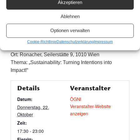
Weiterbildungsangebote.
Akzeptieren
Für das ÖGNI Symposium am 22. Oktober 2026 ist
Ablehnen
eine vorherige
Anmeldung
erforderlich
Optionen verwalten
ÖGNI Symposium 2026:
Cookie-Richtlinie
Datenschutzerklärung
Impressum
Termin: Donnerstag, 22. Oktober 2026, 17.30 Uhr
Ort: Ronacher, Seilerstätte 9, 1010 Wien
Thema: „Sustainability: Turning Intentions into
Impact!“
Details
Veranstalter
Datum:
ÖGNI
Veranstalter-Website
Donnerstag, 22.
anzeigen
Oktober
Zeit:
17:30 - 23:00
Eintritt: