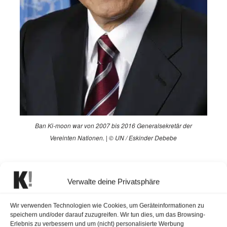
Ban Ki-moon war von 2007 bis 2016 Generalsekretär der
Vereinten Nationen. | © UN / Eskinder Debebe
Beim ÖGNI Symposium soll Ban Ki-moon die globale
Perspektive auf Nachhaltigkeit und gesellschaftliche
Verwalte deine Privatsphäre
Verantwortung einbringen. „Seine globale
Perspektive und sein Engagement für nachhaltige
Wir verwenden Technologien wie Cookies, um Geräteinformationen zu
speichern und/oder darauf zuzugreifen. Wir tun dies, um das Browsing-
Entwicklung werden dem heurigen ÖGNI Symposium
Erlebnis zu verbessern und um (nicht) personalisierte Werbung