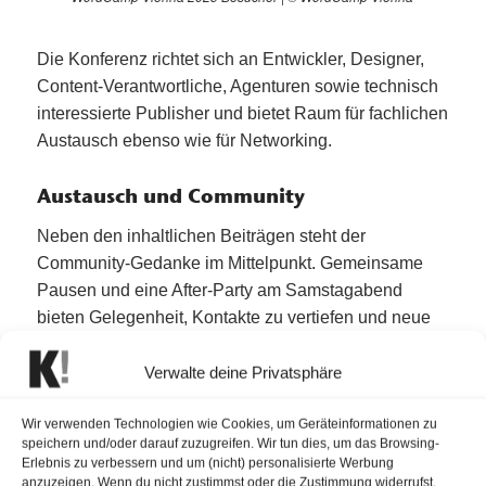
Die Konferenz richtet sich an Entwickler, Designer,
Content-Verantwortliche, Agenturen sowie technisch
interessierte Publisher und bietet Raum für fachlichen
Austausch ebenso wie für Networking.
Austausch und Community
Neben den inhaltlichen Beiträgen steht der
Community-Gedanke im Mittelpunkt. Gemeinsame
Pausen und eine After-Party am Samstagabend
bieten Gelegenheit, Kontakte zu vertiefen und neue
Kooperationen anzustoßen.
Verwalte deine Privatsphäre
Early-Bird-Tickets sind ab 30 Euro erhältlich und
Wir verwenden Technologien wie Cookies, um Geräteinformationen zu
umfassen Zugang zu allen Sessions, Verpflegung
speichern und/oder darauf zuzugreifen. Wir tun dies, um das Browsing-
Erlebnis zu verbessern und um (nicht) personalisierte Werbung
sowie die Teilnahme an der After-Party.
anzuzeigen. Wenn du nicht zustimmst oder die Zustimmung widerrufst,