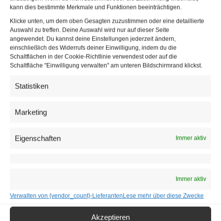
kann dies bestimmte Merkmale und Funktionen beeinträchtigen.
Das WordCamp Vienna findet am
Klicke unten, um dem oben Gesagten zuzustimmen oder eine detaillierte
Freitag, 10. April 2026, 13:00–18:30 Uhr
Auswahl zu treffen. Deine Auswahl wird nur auf dieser Seite
und am
angewendet. Du kannst deine Einstellungen jederzeit ändern,
einschließlich des Widerrufs deiner Einwilligung, indem du die
Samstag, 11. April 2026, 09:00–18:00 Uhr
Schaltflächen in der Cookie-Richtlinie verwendest oder auf die
im Hörsaalzentrum am Campus der Universität Wien,
Schaltfläche "Einwilligung verwalten" am unteren Bildschirmrand klickst.
Altes AKH, Spitalgasse 2–4, 1090 Wien, statt.
Statistiken
Weitere Informationen und Tickets unter:
https://vienna.wordcamp.org/2026/
Marketing
Details
Veranstalter
Eigenschaften
Immer aktiv
Datum:
WordCamp Vienna
Veranstalter-Website
Freitag, 10. April
anzeigen
Zeit:
Immer aktiv
13:00 - 18:30
Verwalten von {vendor_count}-Lieferanten
Lese mehr über diese Zwecke
Eintritt:
EUR 30
Akzeptieren