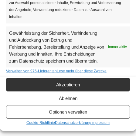
zur Auswahl personalisierter Inhalte, Entwicklung und Verbesserung
DO.
3
der Angebote, Verwendung reduzierter Daten zur Auswahl von
Inhalten.
Gewährleistung der Sicherheit, Verhinderung
und Aufdeckung von Betrug und
Fehlerbehebung, Bereitstellung und Anzeige von
Immer aktiv
Werbung und Inhalten, Ihre Entscheidungen
zum Datenschutz speichern und übermitteln.
3. Dezember 2020 | 11:00
-
20:00
Verwalten von 976-Lieferanten
Lese mehr über diese Zwecke
Vorweihnachtlicher Kreativmarkt in Mariahilf
Akzeptieren
Oskar-Werner-Platz
Oskar-Werner-Platz,
Wien, Österreich
Ablehnen
Kostenlos
Optionen verwalten
Cookie-Richtlinie
Datenschutzerklärung
Impressum
Heute
Veranstalt
Vorherige
Nächste
Veranstaltungen