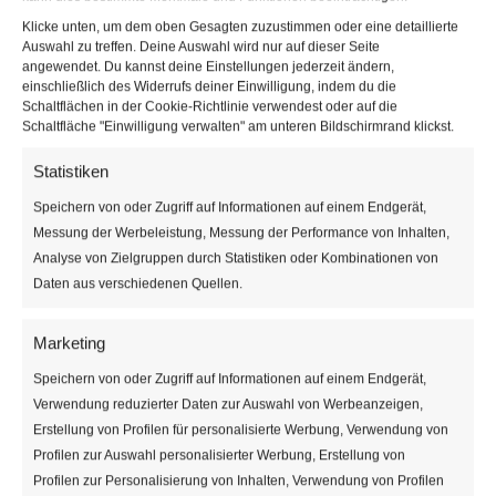
Geschäft “Einzelstück – Dein
Klicke unten, um dem oben Gesagten zuzustimmen oder eine detaillierte
Kreativladen” die Möglichkeit ihre
Auswahl zu treffen. Deine Auswahl wird nur auf dieser Seite
angewendet. Du kannst deine Einstellungen jederzeit ändern,
Kunstwerke, die handwerklichen Waren
einschließlich des Widerrufs deiner Einwilligung, indem du die
einer breiteren Gruppe anzubieten. Im
Schaltflächen in der Cookie-Richtlinie verwendest oder auf die
Kreativladen von Andrea Gartlehner
Schaltfläche "Einwilligung verwalten" am unteren Bildschirmrand klickst.
findet man handgemachte Einzelstücke
Statistiken
und Kleinserien und dazu Mode,
Accessoires, Schmuck, Papeterie,
Speichern von oder Zugriff auf Informationen auf einem Endgerät,
Messung der Werbeleistung, Messung der Performance von Inhalten,
Keramik, Upcycling und Zero-Waste
Analyse von Zielgruppen durch Statistiken oder Kombinationen von
Produkte, Kinderkleidung, Deko,
Daten aus verschiedenen Quellen.
Kulinarik und vieles mehr.
Marketing
Veranstaltungen von diesem 
Speichern von oder Zugriff auf Informationen auf einem Endgerät,
Verwendung reduzierter Daten zur Auswahl von Werbeanzeigen,
03.12.2020
 - 
08.08.2026
Erstellung von Profilen für personalisierte Werbung, Verwendung von
Datum
Profilen zur Auswahl personalisierter Werbung, Erstellung von
Dezember 2020
wählen.
Profilen zur Personalisierung von Inhalten, Verwendung von Profilen