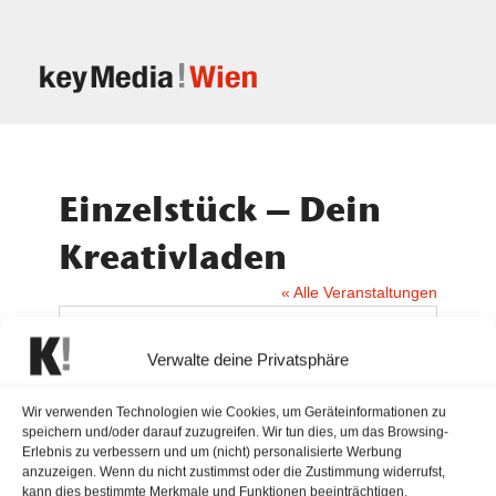
Einzelstück – Dein
Kreativladen
« Alle Veranstaltungen
Email
einzelstueck.kreativladen@gmail.com
Verwalte deine Privatsphäre
Webseite
http://www.einzelstueckdeinkreativladen.at
Wir verwenden Technologien wie Cookies, um Geräteinformationen zu
speichern und/oder darauf zuzugreifen. Wir tun dies, um das Browsing-
Erlebnis zu verbessern und um (nicht) personalisierte Werbung
Kreative Kunsthandwerker und
anzuzeigen. Wenn du nicht zustimmst oder die Zustimmung widerrufst,
Kunsthandwerkerinnen finden im
kann dies bestimmte Merkmale und Funktionen beeinträchtigen.