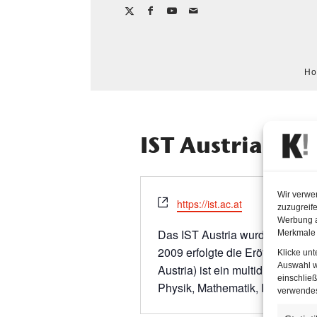
H
IST Austria
Wir verwe
Webseite
https://ist.ac.at
zuzugreife
Werbung a
Das IST Austria wurde 2006 dur
Merkmale 
2009 erfolgte die Eröffnung des
Klicke un
Auswahl w
Austria) ist ein multidisziplinä
einschließ
Physik, Mathematik, Informatik
verwendest