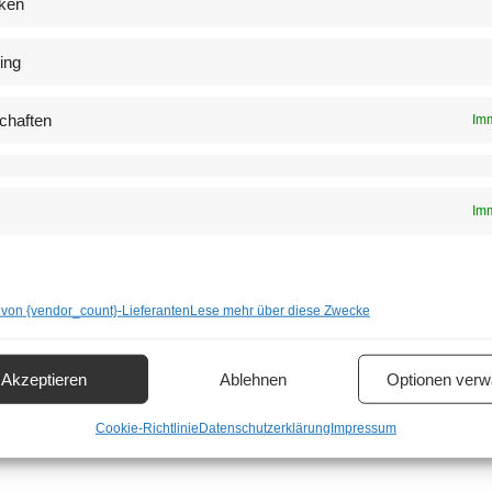
iken
on diesem veranstalter
ing
funden.
chaften
Imm
Imm
Heute
Kalender abonnieren
 von {vendor_count}-Lieferanten
Lese mehr über diese Zwecke
Akzeptieren
Ablehnen
Optionen verw
Cookie-Richtlinie
Datenschutzerklärung
Impressum