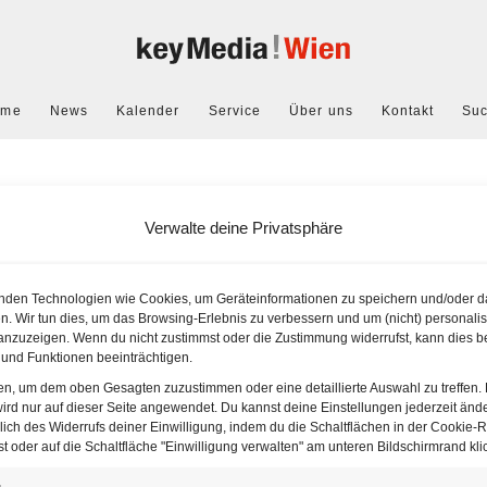
ome
News
Kalender
Service
Über uns
Kontakt
Su
Verwalte deine Privatsphäre
nden Technologien wie Cookies, um Geräteinformationen zu speichern und/oder d
n. Wir tun dies, um das Browsing-Erlebnis zu verbessern und um (nicht) personalis
nzuzeigen. Wenn du nicht zustimmst oder die Zustimmung widerrufst, kann dies b
ch die österreichische Bundesregierung und das Land Niederös
und Funktionen beeinträchtigen.
 Campus in Klosterneuburg bei Wien. Das Institute of Science 
ten, um dem oben Gesagten zuzustimmen oder eine detaillierte Auswahl zu treffen.
ird nur auf dieser Seite angewendet. Du kannst deine Einstellungen jederzeit änd
res Forschungsinstitut mit Promotionsrecht, das sich der Spitzen
lich des Widerrufs deiner Einwilligung, indem du die Schaltflächen in der Cookie-Ri
 und Biowissenschaften widmet.
 oder auf die Schaltfläche "Einwilligung verwalten" am unteren Bildschirmrand klic