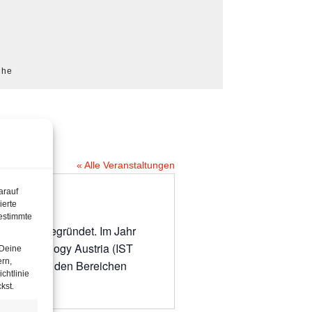
che
« Alle Veranstaltungen
arauf
ierte
estimmte
terreich gegründet. Im Jahr
and Technology Austria (IST
 Deine
ern,
forschung in den Bereichen
chtlinie
kst.