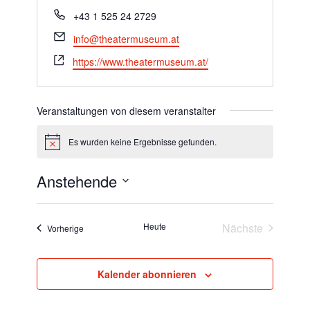
Telefon
+43 1 525 24 2729
Email
info@theatermuseum.at
Webseite
https://www.theatermuseum.at/
Veranstaltungen von diesem veranstalter
Es wurden keine Ergebnisse gefunden.
Hinweis
Anstehende
Datum
wählen.
Heute
Nächste
Veranstaltungen
Vorherige
Veranstaltun
Kalender abonnieren