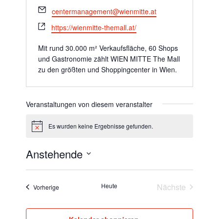
Email
centermanagement@wienmitte.at
Webseite
https://wienmitte-themall.at/
Mit rund 30.000 m² Verkaufsfläche, 60 Shops
und Gastronomie zählt WIEN MITTE The Mall
zu den größten und Shoppingcenter in Wien.
Veranstaltungen von diesem veranstalter
Es wurden keine Ergebnisse gefunden.
Hinweis
Anstehende
Datum
wählen.
Heute
Nächste
Veranstaltungen
Vorherige
Veranstaltun