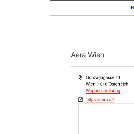
H
Aera Wien
Adresse
Gonzagagasse 11
Wien
,
1010
Österreich
Wegbeschreibung
Webseite
https://aera.at/