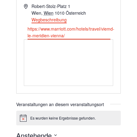
Adresse
Robert-Stolz-Platz 1
Wien
,
Wien
1010
Österreich
Wegbeschreibung
Webseite
https://www.marriott.com/hotels/travel/viemd-
le-meridien-vienna/
Veranstaltungen an diesem veranstaltungsort
Es wurden keine Ergebnisse gefunden.
Hinweis
Anstehende