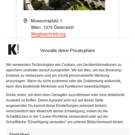
Adresse
Museumsplatz 1
Wien
,
1070
Österreich
Wegbeschreibung
Webseite
https://www.mqw.at/
Verwalte deine Privatsphäre
Die 1725 als kaiserliche
Hofstallungen angelegten Gebäude
Wir verwenden Technologien wie Cookies, um Geräteinformationen zu
wurden 1922 zum Messepalast
speichern und/oder darauf zuzugreifen. Wir tun dies, um das Browsing-
Erlebnis zu verbessern und um (nicht) personalisierte Werbung
umfunktioniert und entsprechend
anzuzeigen. Wenn du nicht zustimmst oder die Zustimmung widerrufst,
adaptiert. Im April 1998 begann der
kann dies bestimmte Merkmale und Funktionen beeinträchtigen.
Umbau zum MQ. Das
Klicke unten, um dem oben Gesagten zuzustimmen oder eine detaillierte
MuseumsQuartier Wien ist mit rund 60
Auswahl zu treffen. Deine Auswahl wird nur auf dieser Seite
angewendet. Du kannst deine Einstellungen jederzeit ändern,
kulturellen Einrichtungen, 90.000 m²
einschließlich des Widerrufs deiner Einwilligung, indem du die
und 60 kulturellen Institutionen nicht
Schaltflächen in der Cookie-Richtlinie verwendest oder auf die
nur eines der weltweit größten Kunst-
Schaltfläche "Einwilligung verwalten" am unteren Bildschirmrand klickst.
und Kulturareale sondern mit seinen
Statistiken