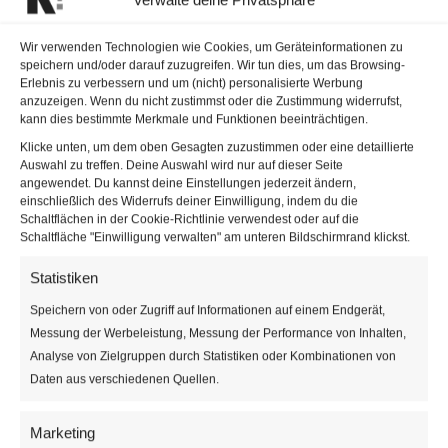
Wir verwenden Technologien wie Cookies, um Geräteinformationen zu
speichern und/oder darauf zuzugreifen. Wir tun dies, um das Browsing-
Erlebnis zu verbessern und um (nicht) personalisierte Werbung
anzuzeigen. Wenn du nicht zustimmst oder die Zustimmung widerrufst,
kann dies bestimmte Merkmale und Funktionen beeinträchtigen.
Wiener Silvesterpfad am Rathausplatz vor
Klicke unten, um dem oben Gesagten zuzustimmen oder eine detaillierte
dem Rathaus | © Stadt Wien Marketing |
Auswahl zu treffen. Deine Auswahl wird nur auf dieser Seite
angewendet. Du kannst deine Einstellungen jederzeit ändern,
Johannes Wiedl
einschließlich des Widerrufs deiner Einwilligung, indem du die
Schaltflächen in der Cookie-Richtlinie verwendest oder auf die
Schaltfläche "Einwilligung verwalten" am unteren Bildschirmrand klickst.
Statistiken
Speichern von oder Zugriff auf Informationen auf einem Endgerät,
Messung der Werbeleistung, Messung der Performance von Inhalten,
Analyse von Zielgruppen durch Statistiken oder Kombinationen von
Daten aus verschiedenen Quellen.
Veranstaltungen an diesem v
Marketing