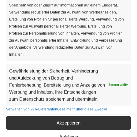
04.07.2020
 - 
09.08.2026
Speichern von oder Zugriff auf Informationen auf einem Endgerät,
Verwendung reduzierter Daten zur Auswahl von Werbeanzeigen,
Datum
September 2020
Erstellung von Profilen für personalisierte Werbung, Verwendung von
wählen.
Profilen zur Auswahl personalisierter Werbung, Erstellung von
MI.
Profilen zur Personalisierung von Inhalten, Verwendung von Profilen
16
zur Auswahl personalisierter Inhalte, Entwicklung und Verbesserung
der Angebote, Verwendung reduzierter Daten zur Auswahl von
Inhalten.
Gewährleistung der Sicherheit, Verhinderung
und Aufdeckung von Betrug und
Fehlerbehebung, Bereitstellung und Anzeige von
Immer aktiv
Werbung und Inhalten, Ihre Entscheidungen
16. September 2020 | 9:00
-
18:00
zum Datenschutz speichern und übermitteln.
Verschoben
Circus Roncalli Wien Tournee
2020
Verwalten von 976-Lieferanten
Lese mehr über diese Zwecke
Rathausplatz
Rathausplatz, Wien, Wien,
Akzeptieren
Österreich
Euro 32
Ablehnen