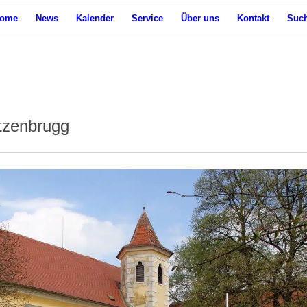
ome
News
Kalender
Service
Über uns
Kontakt
Suc
tzenbrugg