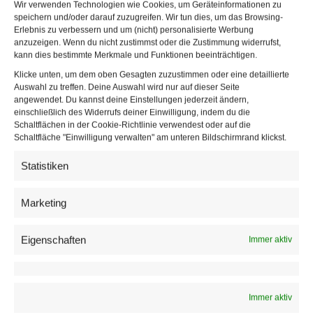
Wir verwenden Technologien wie Cookies, um Geräteinformationen zu
speichern und/oder darauf zuzugreifen. Wir tun dies, um das Browsing-
Die konkreten Auswirkungen bis November 2019 seien
Erlebnis zu verbessern und um (nicht) personalisierte Werbung
anzuzeigen. Wenn du nicht zustimmst oder die Zustimmung widerrufst,
nicht mehr reproduzierbar, in den ersten Jahren (etwa bis
kann dies bestimmte Merkmale und Funktionen beeinträchtigen.
2017) seien die Abweichungen noch vernachlässigbar, so
Klicke unten, um dem oben Gesagten zuzustimmen oder eine detaillierte
die AGTT. Der über den Zeitverlauf ansteigende Fehler
Auswahl zu treffen. Deine Auswahl wird nur auf dieser Seite
angewendet. Du kannst deine Einstellungen jederzeit ändern,
wirke sich je nach Zielgruppe unterschiedlich aus. Im
einschließlich des Widerrufs deiner Einwilligung, indem du die
Schnitt lägen die Abweichungen aber auch im Jahr 2020
Schaltflächen in der Cookie-Richtlinie verwendest oder auf die
Schaltfläche "Einwilligung verwalten" am unteren Bildschirmrand klickst.
unter fünf Prozent
. Der bisher kommunizierte – auch
pandemiebedingte – Anstieg der Fernsehnutzung laut
Statistiken
Teletest müsse daher “geringfügig korrigiert” werden, sei
aber weiterhin signifikant.
Marketing
Die Daten für 2020 sollen so weit es geht nachproduziert
Eigenschaften
Immer aktiv
werden. Außerdem wurde ein
externer Auditor
mit der
Überprüfung der betroffenen Daten beauftragt. Die
endgültigen Daten für 2020 sollen nach Vorliegen des
Immer aktiv
Ergebnisses veröffentlicht werden.