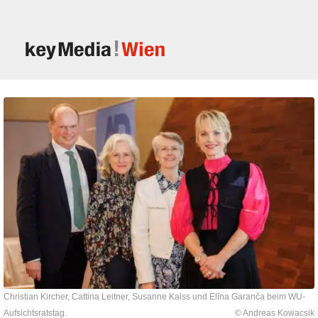
Christian Kircher, Cattina Leitner, Susanne Kalss und Elīna Garanča beim WU-
Aufsichtsratstag.
© Andreas Kowacsik