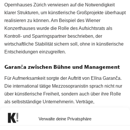
Opernhauses Zürich verwiesen auf die Notwendigkeit
klarer Strukturen, um künstlerische Großprojekte überhaupt
realisieren zu können. Am Beispiel des Wiener
Konzerthauses wurde die Rolle des Aufsichtsrats als
Kontroll- und Sparringspartner beschrieben, der
wirtschaftliche Stabilität sichern soll, ohne in künstlerische
Entscheidungen einzugreifen.
Garanča zwischen Bühne und Management
Für Aufmerksamkeit sorgte der Auftritt von Elīna Garanča.
Die international tätige Mezzosopranistin sprach nicht nur
über künstlerische Freiheit, sondern auch über ihre Rolle
als selbstständige Unternehmerin. Verträge,
Planungssicherheit und wirtschaftliche Verantwortung
gehörten ebenso zu ihrem Berufsalltag wie Proben und
Verwalte deine Privatsphäre
Premieren.