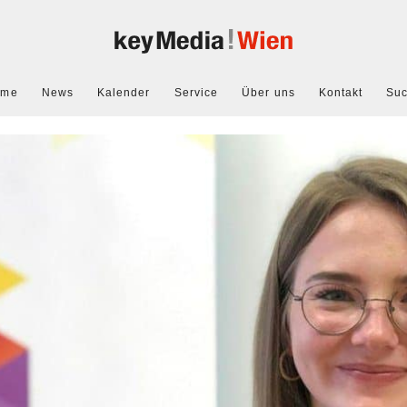
ome
News
Kalender
Service
Über uns
Kontakt
Su