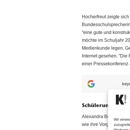
Hocherfreut zeigte sic
Bundesschulsprecherin 
“eine gute und konstru
möchte im Schuljahr 2
Medienkunde legen. G
Internet gesehen. “Die 
einer Pressekonferenz
key
Schülerunion in 
Alexandra Bosek wird di
Wir verwe
wie ihre Vorgänger der
zuzugreife
Werbung a