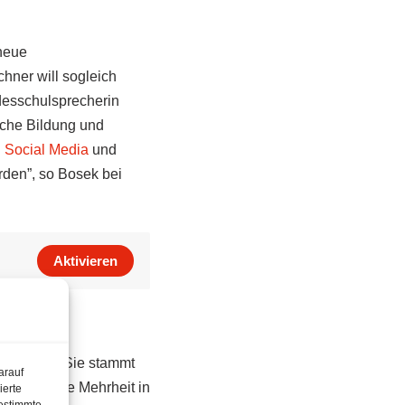
 neue
hner will sogleich
desschulsprecherin
sche Bildung und
 Social Media
und
rden”, so Bosek bei
Aktivieren
vertreten. Sie stammt
arauf
 eine klare Mehrheit in
ierte
estimmte