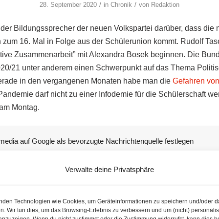
/
/
28. September 2020
in
Chronik
von
Redaktion
h der Bildungssprecher der neuen Volkspartei darüber, dass die
zum 16. Mal in Folge aus der Schülerunion kommt. Rudolf Tasc
ktive Zusammenarbeit” mit Alexandra Bosek beginnen. Die Bun
020/21 unter anderem einen Schwerpunkt auf das Thema Politi
erade in den vergangenen Monaten habe man die
Gefahren von
Pandemie darf nicht zu einer Infodemie für die Schülerschaft we
 am Montag.
media auf Google als bevorzugte Nachrichtenquelle festlegen
Verwalte deine Privatsphäre
Themenunion
e Interessen der rund 1,1 Mio. Schüler im laufenden Schuljahr 
nden Technologien wie Cookies, um Geräteinformationen zu speichern und/oder d
 vergangenen 15 Jahre aus der VP-nahen Schülerunion, die über
n. Wir tun dies, um das Browsing-Erlebnis zu verbessern und um (nicht) personalis
nzuzeigen. Wenn du nicht zustimmst oder die Zustimmung widerrufst, kann dies b