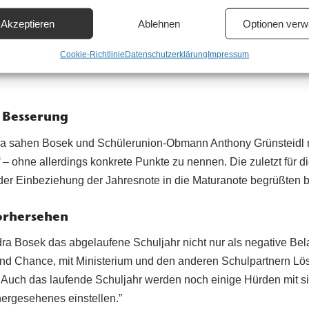
mmenhang auf den Achtpunkteplan für den digitalen Unterricht.
Akzeptieren
Ablehnen
Optionen verw
Cookie-Richtlinie
Datenschutzerklärung
Impressum
 Besserung
ra sahen Bosek und Schülerunion-Obmann Anthony Grünsteidl
 ohne allerdings konkrete Punkte zu nennen. Die zuletzt für d
er Einbeziehung der Jahresnote in die Maturanote begrüßten b
orhersehen
dra Bosek das abgelaufene Schuljahr nicht nur als negative Be
nd Chance, mit Ministerium und den anderen Schulpartnern Lö
 Auch das laufende Schuljahr werden noch einige Hürden mit si
ergesehenes einstellen.”