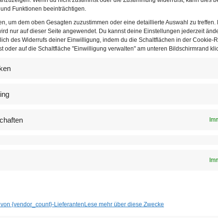
lervertretern bestehenden Bundesschülervertretung (BSV) verf
und Funktionen beeinträchtigen.
ten, um dem oben Gesagten zuzustimmen oder eine detaillierte Auswahl zu treffen.
erin will filtern helfen
ird nur auf dieser Seite angewendet. Du kannst deine Einstellungen jederzeit änd
lich des Widerrufs deiner Einwilligung, indem du die Schaltflächen in der Cookie-Ri
 oder auf die Schaltfläche "Einwilligung verwalten" am unteren Bildschirmrand klic
rt schon seit Jahren die Einführung eines eigenen Fachs Politi
n auch maturieren können soll. Einerseits sollen Schüler so in
iken
iten eine eigene kritische Meinung zu bilden, so Bosek. Auße
nd richtige Informationen aus der täglichen Medienflut herausf
ing
 man seine Meinung von einem Tag auf den anderen zu 100 Proz
chaften
Imm
einer Meinung
 Vorhaben sieht Bundesschulsprecherin Bosek in der Digitalisie
rten
Acht-Punkte-Programm
zu diesem Thema habe das Bildungs
Imm
rdware, etwa der Ausstattung der Schüler der fünften Schulstu
legt. “Das muss dann aber auch im Unterricht Eingang finden.” 
digital zu arbeiten lernen, um nicht ins kalte Wasser geworfen 
 von {vendor_count}-Lieferanten
Lese mehr über diese Zwecke
 im Unterricht verwendet werden. Auch ÖVP-Bildungssprecher 