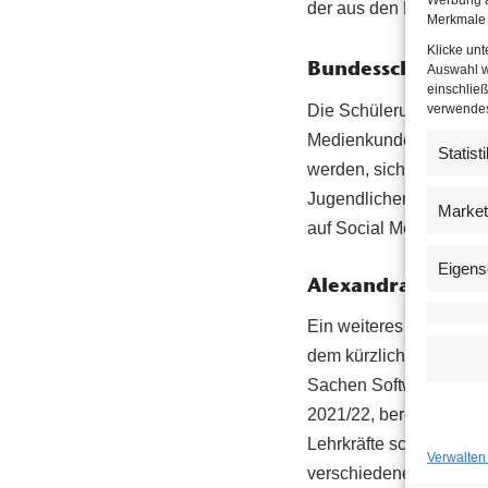
der aus den Landesschü
Merkmale 
Klicke un
Bundesschulsprech
Auswahl w
einschließ
verwendest
Die Schülerunion forde
Medienkunde, in dem ma
Statist
werden, sich zu Wahlze
Jugendlichen wichtige u
Market
auf Social Media kann
Eigens
Alexandra Bosek 
Ein weiteres wichtiges
dem kürzlich präsentie
Sachen Software und Ha
2021/22, bereits vorge
Lehrkräfte schon jetzt 
Verwalten
verschiedene Lernapps