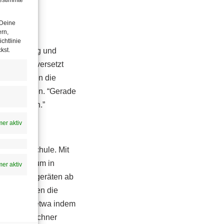
ügt.
 Deine
ern,
chtlinie
kst.
sche Bildung und
 die Lage versetzt
rdem müssten die
iltern können. “Gerade
ent ändern.”
er aktiv
rung der Schule. Mit
ministerium in
er aktiv
fe mit Endgeräten ab
Dazu müssten die
zu werden – etwa indem
Rudolf Taschner