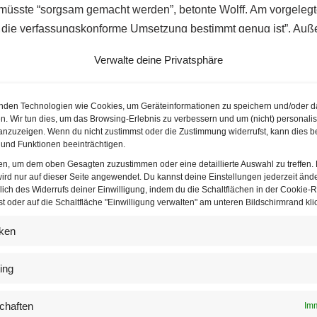
müsste “sorgsam gemacht werden”, betonte Wolff. Am vorgelegt
ür die verfassungskonforme Umsetzung bestimmt genug ist”. Auß
weitgehend, das Betreten des gesamten öffentlichen Raumes in
Verwalte deine Privatsphäre
ien eine solche Beschränkung nur in Kombination mit der “Ampe
tionen aufgetreten sind.
nden Technologien wie Cookies, um Geräteinformationen zu speichern und/oder d
n. Wir tun dies, um das Browsing-Erlebnis zu verbessern und um (nicht) personalis
nzuzeigen. Wenn du nicht zustimmst oder die Zustimmung widerrufst, kann dies b
und Funktionen beeinträchtigen.
ten, um dem oben Gesagten zuzustimmen oder eine detaillierte Auswahl zu treffen.
ird nur auf dieser Seite angewendet. Du kannst deine Einstellungen jederzeit änd
lich des Widerrufs deiner Einwilligung, indem du die Schaltflächen in der Cookie-Ri
Problem für Anwälte
 oder auf die Schaltfläche "Einwilligung verwalten" am unteren Bildschirmrand klic
 der Novelle enthaltenen Maßnahme wollen die Rechtsanwälte
iken
g
sollen Betriebe, Veranstalter und Vereine verpflichtet werden,
 Mitarbeitern für 28 Tage aufzubewahren und den Gesundheits
ing
n. Das würde bei den Anwälten aber mit ihrer Verschwiegenheitsp
ur Datenweitergabe verpflichten, heißt es in der Begutachtungs
chaften
Imm