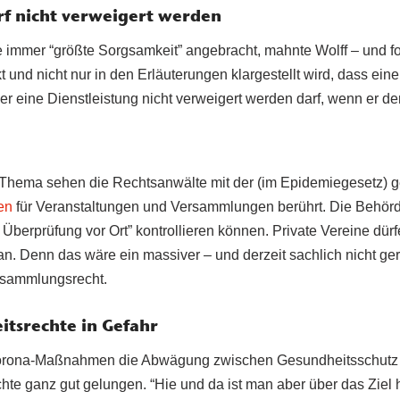
rf nicht verweigert werden
immer “größte Sorgsamkeit” angebracht, mahnte Wolff – und fo
t und nicht nur in den Erläuterungen klargestellt wird, dass ei
der eine Dienstleistung nicht verweigert werden darf, wenn er de
s Thema sehen die Rechtsanwälte mit der (im Epidemiegesetz)
en
für Veranstaltungen und Versammlungen berührt. Die Behörd
Überprüfung vor Ort” kontrollieren können. Private Vereine dürf
an. Denn das wäre ein massiver – und derzeit sachlich nicht gerec
rsammlungsrecht.
itsrechte in Gefahr
 Corona-Maßnahmen die Abwägung zwischen Gesundheitsschutz
chte ganz gut gelungen. “Hie und da ist man aber über das Ziel