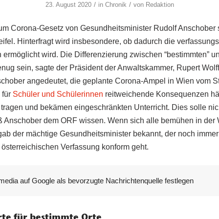
/
/
23. August 2020
in
Chronik
von
Redaktion
um Corona-Gesetz von Gesundheitsminister Rudolf Anschober s
ifel. Hinterfragt wird insbesondere, ob dadurch die verfassu
ermöglicht wird. Die Differenzierung zwischen “bestimmten” und
genug sein, sagte der Präsident der Anwaltskammer, Rupert Wolf
schober angedeutet, die geplante Corona-Ampel in Wien vom St
 für
Schüler und Schülerinnen
reitweichende Konsequenzen hät
ragen und bekämen eingeschränkten Unterricht. Dies solle nic
eß Anschober dem ORF wissen. Wenn sich alle bemühen in der
 gab der mächtige Gesundheitsminister bekannt, der noch imme
er österreichischen Verfassung konform geht.
media auf Google als bevorzugte Nachrichtenquelle festlegen
te für bestimmte Orte