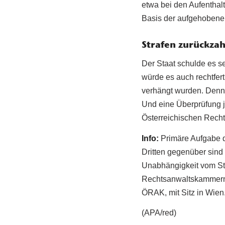
etwa bei den Aufenthal
Basis der aufgehobenen
Strafen zurückza
Der Staat schulde es se
würde es auch rechtfer
verhängt wurden. Denn 
Und eine Überprüfung je
Österreichischen Rech
Info:
Primäre Aufgabe 
Dritten gegenüber sind 
Unabhängigkeit vom Sta
Rechtsanwaltskammern 
ÖRAK, mit Sitz in Wien
(APA/red)