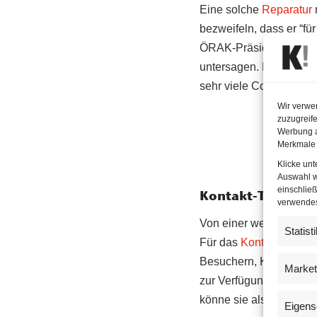
Eine solche
Reparatur
bezweifeln, dass er “f
ÖRAK-Präsident für zu 
untersagen. Denkbar se
sehr viele Corona-Infek
Wir verwe
zuzugreife
Werbung a
Merkmale 
Klicke un
Auswahl w
einschließ
Kontakt-Tracing 
verwendest
Von einer weiteren in
Statist
Für das
Kontakt-Tracin
Besuchern, Kunden und
Market
zur Verfügung zu stelle
könne sie also nicht z
Eigens