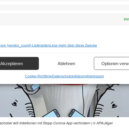
Imm
 von {vendor_count}-Lieferanten
Lese mehr über diese Zwecke
Akzeptieren
Ablehnen
Optionen verw
Cookie-Richtlinie
Datenschutzerklärung
Impressum
schober will Infektionen mit Stopp-Corona-App verhindern | © APA/Jäger