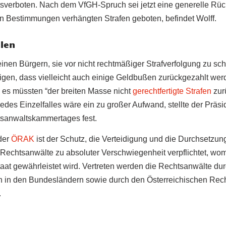
tsverboten. Nach dem VfGH-Spruch sei jetzt eine generelle Rüc
 Bestimmungen verhängten Strafen geboten, befindet Wolff.
hlen
inen Bürgern, sie vor nicht rechtmäßiger Strafverfolgung zu sch
tigen, dass vielleicht auch einige Geldbußen zurückgezahlt wer
es müssten “der breiten Masse nicht
gerechtfertigte Strafen
zur
des Einzelfalles wäre ein zu großer Aufwand, stellte der Präsi
tsanwaltskammertages fest.
der
ÖRAK
ist der Schutz, die Verteidigung und die Durchsetzun
Rechtsanwälte zu absoluter Verschwiegenheit verpflichtet, womi
at gewährleistet wird. Vertreten werden die Rechtsanwälte dur
in den Bundesländern sowie durch den Österreichischen Rec
.