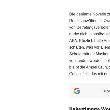
Die geplante Novelle z
Rechtsanwälten für Zwe
von Betretungsverboten 
dürfte nicht plausibel 
APA. Kürzlich hatte An
schalten, was vor allem
Schulgebäude Masken t
verstanden werden, li
bleibt die Ampel Grün,
Gesetz feilt, das mit d
key
Unbestimmte Wor