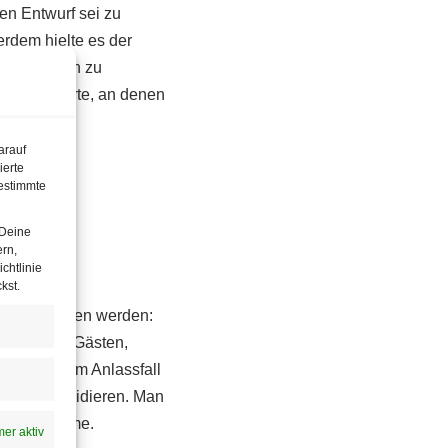
en Entwurf sei zu
erdem hielte es der
 Österreich zu
l” – für Orte, an denen
arauf
ierte
estimmte
 Deine
ern,
chtlinie
kst.
 ausgenommen werden:
 Daten von Gästen,
behörden im Anlassfall
flicht kollidieren. Man
stellungnahme.
er aktiv