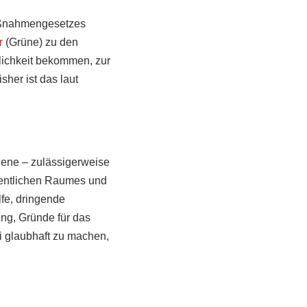
Maßnahmengesetzes
r
(Grüne) zu den
lichkeit bekommen, zur
her ist das laut
jene – zulässigerweise
fentlichen Raumes und
lfe, dringende
ung, Gründe für das
i glaubhaft zu machen,