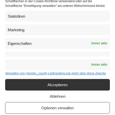
Schaltflächen in der Cookie-Richtlinie verwendest oder auf die
Nachmittagsunterricht entfallen grundsätzlich. Eltern
Schaltfläche "Einwilligung verwalten" am unteren Bildschirmrand klickst.
wurden in Briefen von Elternvereinen darauf hingewiesen,
Statistiken
die Regeln vorab mit ihren Kindern zu üben.
Marketing
Eigenschaften
Immer aktiv
Immer aktiv
Verwalten von {vendor_count}-Lieferanten
Lese mehr über diese Zwecke
Akzeptieren
Ablehnen
Versammlungen unerwünscht
Optionen verwalten
Im Schulgebäude sollten laut “
Hygienehandbuch
”