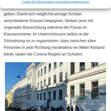
Versammlungen “strikt vermieden werden”, Wechsel von
Cookie-Richtlinie
Datenschutzerklärung
Impressum
Gruppen oder Klassen soll es nur in bestimmten Fällen
geben. Damit sich möglichst wenige Schüler
verschiedener Klassen begegnen, bleiben jene mit
ungerader Bezeichnung während der Pause im
Klassenzimmer. Im Unterrichtsraum selbst ist die
Sitzordnung so zu organisieren, dass zwischen allen
Personen in jede Richtung mindestens ein Meter Abstand
bleibt, lauten die Corona-Regeln an Schulen.