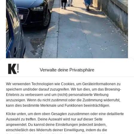
Schulkinder in Wien am Weg zum Schulunterricht nach Corona-Pause |
Verwalte deine Privatsphäre
© keymedia
Corona-Regeln an Schulen
Wir verwenden Technologien wie Cookies, um Geräteinformationen zu
speichern und/oder darauf zuzugreifen. Wir tun dies, um das Browsing-
Erlebnis zu verbessern und um (nicht) personalisierte Werbung
Der Schultag beginnt mit einem ausgiebigen Waschen der
anzuzeigen. Wenn du nicht zustimmst oder die Zustimmung widerrufst,
kann dies bestimmte Merkmale und Funktionen beeinträchtigen.
Hände bzw. deren Desinfektion. In der Schule muss
Klicke unten, um dem oben Gesagten zuzustimmen oder eine detaillierte
grundsätzlich ein
Mund-Nasen-Schutz
getragen werden,
Auswahl zu treffen. Deine Auswahl wird nur auf dieser Seite
der erst am Platz in der Klasse abgenommen werden darf.
angewendet. Du kannst deine Einstellungen jederzeit ändern,
einschließlich des Widerrufs deiner Einwilligung, indem du die
Schularbeiten gibt es keine mehr, Turn- und