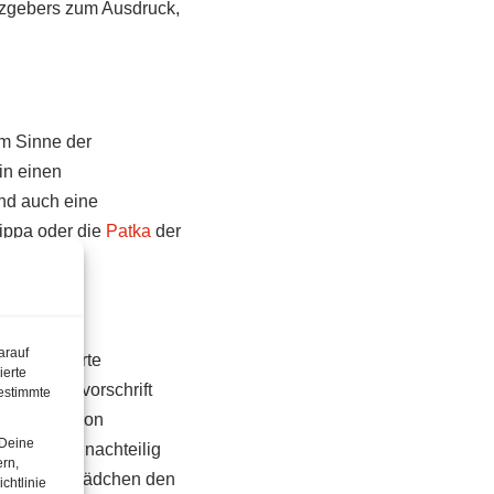
tzgebers zum Ausdruck,
im Sinne der
in einen
und auch eine
Kippa oder die
Patka
der
arauf
”, kritisierte
ierte
ekleidungsvorschrift
estimmte
te Gruppe von
 Deine
regelung” nachteilig
ern,
slimischen Mädchen den
chtlinie