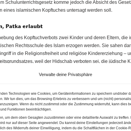
um Schulunterrichtsgesetz komme jedoch die Absicht des Gese
n eines islamischen Kopftuches untersagt werden soll.
, Patka erlaubt
fhebung des Kopftuchverbots zwei Kinder und deren Eltern, die 
itischen Rechtsschule des Islam erzogen werden. Sie sahen dar
griff in die Religionsfreiheit und religiöse Kindererziehung – 
eitsgrundsatzes, weil der Hidschab verboten sei, die jüdische 
Verwalte deine Privatsphäre
tes Gesetz
nden Technologien wie Cookies, um Geräteinformationen zu speichern und/oder d
werde “islamische Herkunft und Tradition als solche ausgegrenzt
n. Wir tun dies, um das Browsing-Erlebnis zu verbessern und um (nicht) personalis
ktuell eine einzige religiös oder weltanschaulich begründete B
nzuzeigen. Wenn du nicht zustimmst oder die Zustimmung widerrufst, kann dies b
und Funktionen beeinträchtigen.
 des islamischen Kopftuches stigmatisiert gezielt eine bestimm
ten, um dem oben Gesagten zuzustimmen oder eine detaillierte Auswahl zu treffen.
rnen die Verfassungsrichter, dass sich eine “selektive Verbots
ird nur auf dieser Seite angewendet. Du kannst deine Einstellungen jederzeit änd
fener Schülerinnen auswirken könne: “Es birgt das Risiko, mu
lich des Widerrufs deiner Einwilligung, indem du die Schaltflächen in der Cookie-Ri