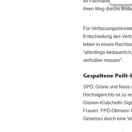
so Faßmann und weiter:
ihren Weg durchs Bild
Für Verfassungsministe
Entscheidung des Verfa
leben in einem Rechtsst
“allerdings bedauerlich
verhüllen müssen”.
Gespaltene Polit-
SPÖ, Grüne und Neos re
Höchstgerichts ist zu r
Grünen-Klubchefin Sigr
Frauen. FPÖ-Obmann No
Gesetzes durch eine V