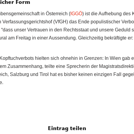
icher Form
ubensgemeinschaft in Österreich (
IGGÖ
) ist die Aufhebung des
 Verfassungsgerichtshof (VfGH) das Ende populistischer Verbots
“dass unser Vertrauen in den Rechtsstaat und unsere Geduld s
ral am Freitag in einer Aussendung. Gleichzeitig bekräftigte er
pftuchverbots hielten sich ohnehin in Grenzen: In Wien gab es 
sem Zusammenhang, teilte eine Sprecherin der Magistratsdirekt
eich, Salzburg und Tirol hat es bisher keinen einzigen Fall gege
e.
Eintrag teilen