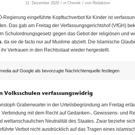
/
/
11. Dezember 2020
in
Chronik
von
Redaktion
Regierung eingeführte Kopftuchverbot für Kinder ist verfassu
en. Das gab am Freitag der Verfassungsgerichtshof (VfGH) b
 im Schulordnungsgesetz gegen das Gebot der religiösen und w
s
, da sie de facto nur auf Muslime abzielt. Die Islamische Glau
 ihr Vertrauen in den Rechtsstaat wieder hergestellt.
media auf Google als bevorzugte Nachrichtenquelle festlegen
n Volksschulen verfassungswidrig
istoph Grabenwarter in der Urteilsbegründung am Freitag erläu
n Verbindung mit dem Recht auf Gedanken-, Gewissens- und Rel
d weltanschaulichen Neutralität des Staates. Zwar beziehe sich 
führte Verbot nicht ausdrücklich auf das Tragen eines islamisc