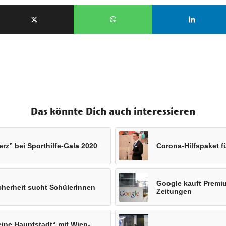
Das könnte Dich auch interessieren
erz” bei Sporthilfe-Gala 2020
Corona-Hilfspaket fü
Google kauft Premi
herheit sucht SchülerInnen
Zeitungen
eine Hauptstadt“ mit Wien-