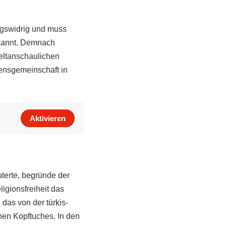
ngswidrig und muss
ekannt. Demnach
eltanschaulichen
bensgemeinschaft in
Aktivieren
terte, begründe der
igionsfreiheit das
das von der türkis-
hen Kopftuches. In den