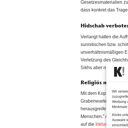
Gesetzesmaterialien z
dass konkret das Trage
Hidschab verboten
Verlangt hatten die Au
sunnitischen bzw. schi
unverhältnismäßigen Ein
Verletzung des Gleichh
Sikhs aber nicht.
Religiös motivier
Wir verwe
Mit dem Kopftuchverbot 
zuzugreife
Grabenwarter: “Das pun
Werbung a
Merkmale 
herausgreifende Verbot
Klicke un
Menschen.” Außerdem wa
Auswahl w
auf die
Inklusion
betrof
einschließ