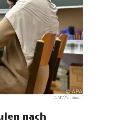
© APA/Neubauer
ulen nach