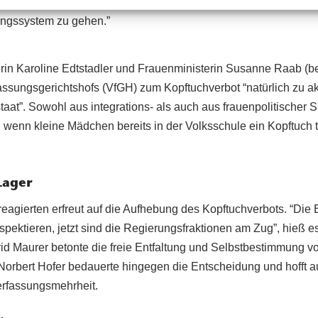
 “Ich bedaure, dass Mädchen dadurch nicht die Möglichkeit ha
ungssystem zu gehen.”
rin Karoline Edtstadler und Frauenministerin Susanne Raab (be
ssungsgerichtshofs (VfGH) zum Kopftuchverbot “natürlich zu ak
aat”. Sowohl aus integrations- als auch aus frauenpolitischer S
, wenn kleine Mädchen bereits in der Volksschule ein Kopftuch 
Lager
agierten erfreut auf die Aufhebung des Kopftuchverbots. “Die
espektieren, jetzt sind die Regierungsfraktionen am Zug”, hieß
id Maurer betonte die freie Entfaltung und Selbstbestimmung
rbert Hofer bedauerte hingegen die Entscheidung und hofft au
erfassungsmehrheit.