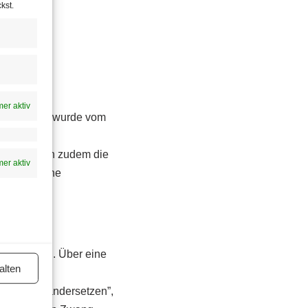
kst.
n.”
er aktiv
n Kurz (ÖVP) wurde vom
tragstellern zudem die
er aktiv
 schriftliche
lksschulen. Über eine
alten
ehmen das
ten auseinandersetzen”,