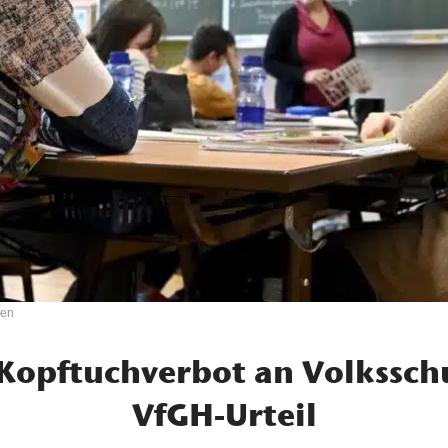
ßen
 Kopftuchverbot an Volkssch
VfGH-Urteil