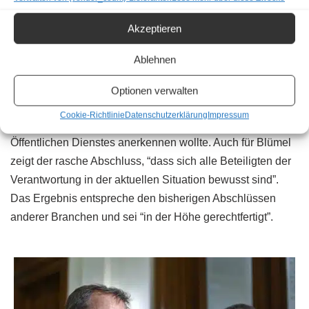
jeweils die für sie maßgebliche Inflation von 1,45 bzw. 1,5
Prozent abgegolten.
Akzeptieren
Gehaltserhöhung vollauf gerechtfertigt
Ablehnen
Die Verhandler zeigten sich nach dem Abschluss mit dem
Optionen verwalten
Ergebnis naturgemäß
zufrieden
. Kogler betonte, dass man
Cookie-Richtlinie
Datenschutzerklärung
Impressum
mit diesem raschen Abschluss die Leistungen des
Öffentlichen Dienstes anerkennen wollte. Auch für Blümel
zeigt der rasche Abschluss, “dass sich alle Beteiligten der
Verantwortung in der aktuellen Situation bewusst sind”.
Das Ergebnis entspreche den bisherigen Abschlüssen
anderer Branchen und sei “in der Höhe gerechtfertigt”.