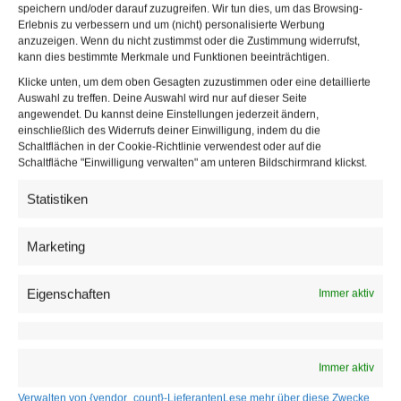
Prozent.
speichern und/oder darauf zuzugreifen. Wir tun dies, um das Browsing-
Erlebnis zu verbessern und um (nicht) personalisierte Werbung
anzuzeigen. Wenn du nicht zustimmst oder die Zustimmung widerrufst,
kann dies bestimmte Merkmale und Funktionen beeinträchtigen.
Klicke unten, um dem oben Gesagten zuzustimmen oder eine detaillierte
Auswahl zu treffen. Deine Auswahl wird nur auf dieser Seite
angewendet. Du kannst deine Einstellungen jederzeit ändern,
einschließlich des Widerrufs deiner Einwilligung, indem du die
Schaltflächen in der Cookie-Richtlinie verwendest oder auf die
Schaltfläche "Einwilligung verwalten" am unteren Bildschirmrand klickst.
Statistiken
Marketing
Mit den heurigen 1,45 Prozent liegen die Beamten auf
Eigenschaften
Immer aktiv
einer Ebene mit den anderen großen Berufsgruppen, die
heuer schon – jeweils auch bereits in der ersten Runde –
abgeschlossen haben. Ebenso wie die Beamten
Immer aktiv
bekommen auch die Metaller und die Handelsangestellten
Verwalten von {vendor_count}-Lieferanten
Lese mehr über diese Zwecke