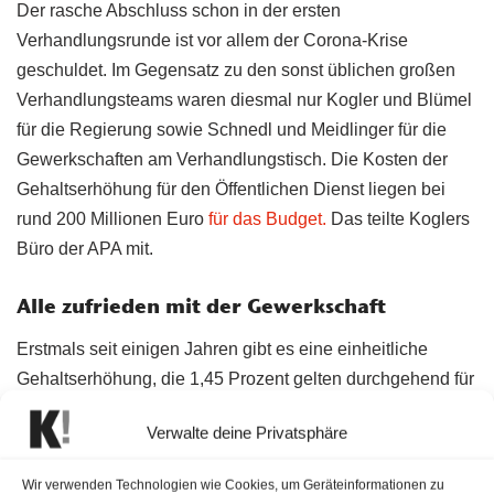
Der rasche Abschluss schon in der ersten
Verhandlungsrunde ist vor allem der Corona-Krise
geschuldet. Im Gegensatz zu den sonst üblichen großen
Verhandlungsteams waren diesmal nur Kogler und Blümel
für die Regierung sowie Schnedl und Meidlinger für die
Gewerkschaften am Verhandlungstisch. Die Kosten der
Gehaltserhöhung für den Öffentlichen Dienst liegen bei
rund 200 Millionen Euro
für das Budget.
Das teilte Koglers
Büro der APA mit.
Alle zufrieden mit der Gewerkschaft
Erstmals seit einigen Jahren gibt es eine einheitliche
Gehaltserhöhung, die 1,45 Prozent gelten durchgehend für
alle Mitarbeiter. In den vergangen Jahren war häufig eine
Verwalte deine Privatsphäre
soziale Staffelung vereinbart worden – im Vorjahr etwa
zwischen 2,25 Prozent und 3,05 Prozent – im Schnitt 2,3
Wir verwenden Technologien wie Cookies, um Geräteinformationen zu