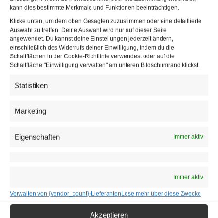
kann dies bestimmte Merkmale und Funktionen beeinträchtigen.
Klicke unten, um dem oben Gesagten zuzustimmen oder eine detaillierte
Auswahl zu treffen. Deine Auswahl wird nur auf dieser Seite
angewendet. Du kannst deine Einstellungen jederzeit ändern,
Auch bei diesem
Medientermin
von Peter Hanke, Michael Ludwig, Walter
einschließlich des Widerrufs deiner Einwilligung, indem du die
Schaltflächen in der Cookie-Richtlinie verwendest oder auf die
Ruck und Hans Arsenovic gab es ein Gedränge, wie die Bilder im ORF
Schaltfläche "Einwilligung verwalten" am unteren Bildschirmrand klickst.
Wien Heute Beitrag belegen
Statistiken
Gesundheitsminister Rudolf Anschober (Grüne)
verweigerte eine Stellungnahme. Auf mehrere Nachfragen
Marketing
zur nicht eingehaltenen Abstandsregel bei der
Veranstaltung in der Vorarlberger Gemeinde antwortete
Eigenschaften
Immer aktiv
Anschober bei einer Pressekonferenz ausweichend oder
gar nicht. Anschober erläuterte nur allgemein, wie wichtig
es sei, jetzt eine zweite Infektionswelle zu vermeiden und
Immer aktiv
fügte hinzu: “Das gilt für ganz Österreich.”
Verwalten von {vendor_count}-Lieferanten
Lese mehr über diese Zwecke
Werbetour für Deutschland-Gäste
Akzeptieren