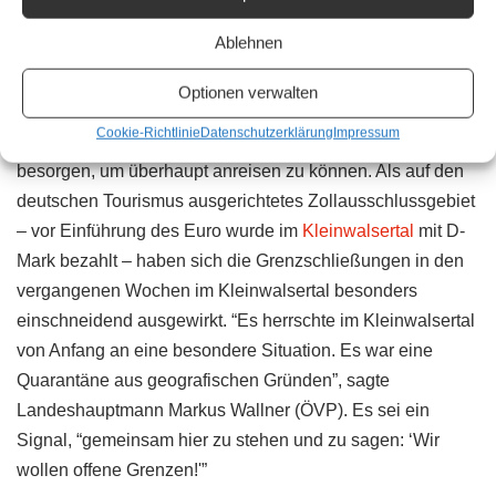
Das Kleinwalsertal mit seinen rund 5.000 Einwohnern
Ablehnen
gehört zwar zu Vorarlberg, ist aber auf dem Straßenweg
nur über Deutschland zu erreichen. Weil die Grenzen noch
Optionen verwalten
geschlossen sind, musste sich der Bundeskanzler eine
Cookie-Richtlinie
Datenschutzerklärung
Impressum
Transitgenehmigung im bayrischen Innenministerium
besorgen, um überhaupt anreisen zu können. Als auf den
deutschen Tourismus ausgerichtetes Zollausschlussgebiet
– vor Einführung des Euro wurde im
Kleinwalsertal
mit D-
Mark bezahlt – haben sich die Grenzschließungen in den
vergangenen Wochen im Kleinwalsertal besonders
einschneidend ausgewirkt. “Es herrschte im Kleinwalsertal
von Anfang an eine besondere Situation. Es war eine
Quarantäne aus geografischen Gründen”, sagte
Landeshauptmann Markus Wallner (ÖVP). Es sei ein
Signal, “gemeinsam hier zu stehen und zu sagen: ‘Wir
wollen offene Grenzen!'”