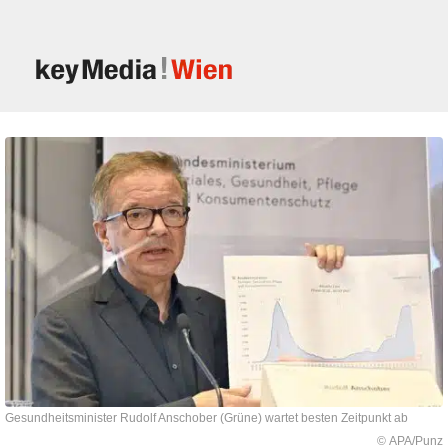
Gesundheitsminister Rudolf Anschober (Grüne) wartet besten Zeitpunkt ab
© APA/Punz