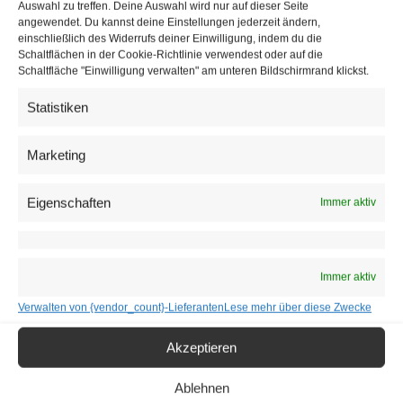
könnte, wenn der Hauptausschuss (des Nationalrates,
Auswahl zu treffen. Deine Auswahl wird nur auf dieser Seite
angewendet. Du kannst deine Einstellungen jederzeit ändern,
Anm.) zustimmt und ein
Zusammenbruch
des
einschließlich des Widerrufs deiner Einwilligung, indem du die
österreichischen Gesundheitssystems droht. Wir setzen
Schaltflächen in der Cookie-Richtlinie verwendest oder auf die
Schaltfläche "Einwilligung verwalten" am unteren Bildschirmrand klickst.
alle Maßnahmen, dass wir einen Lockdown verhindern
können.”
Statistiken
Marketing
Eigenschaften
Immer aktiv
Immer aktiv
Verwalten von {vendor_count}-Lieferanten
Lese mehr über diese Zwecke
Akzeptieren
Ausgangssperren und Einschränkungen
Ablehnen