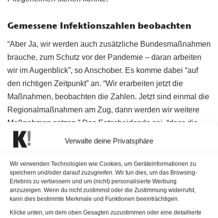
Gemessene Infektionszahlen beobachten
“Aber Ja, wir werden auch zusätzliche Bundesmaßnahmen
brauche, zum Schutz vor der Pandemie – daran arbeiten
wir im Augenblick”, so Anschober. Es komme dabei “auf
den richtigen Zeitpunkt” an. “Wir erarbeiten jetzt die
Maßnahmen, beobachten die Zahlen. Jetzt sind einmal die
Regionalmaßnahmen am Zug, dann werden wir weitere
Maßnahmen setzen.” Das Entscheidende sei, “dass die
Bevölkerung mitmacht”, sagte Anschober auch mit Blick
Verwalte deine Privatsphäre
auf Berichte aus Hallein wird sein, wo sich Einzelne nicht
an die Vorgaben gehalten hätten.
Wir verwenden Technologien wie Cookies, um Geräteinformationen zu
speichern und/oder darauf zuzugreifen. Wir tun dies, um das Browsing-
Erlebnis zu verbessern und um (nicht) personalisierte Werbung
Einen “Lockdown” gelte es zu verhindern, betonte der
anzuzeigen. Wenn du nicht zustimmst oder die Zustimmung widerrufst,
Minister einmal mehr: “Da kann ich beruhigen, wir haben
kann dies bestimmte Merkmale und Funktionen beeinträchtigen.
gesetzlich verankert, dass es einen Lockdown nur geben
Klicke unten, um dem oben Gesagten zuzustimmen oder eine detaillierte