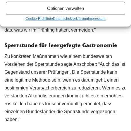
Gefragt, ob eine nächtliche Ausgangssperre – wie etwa in
Optionen verwalten
Paris – denkbar sei, sagte Anschober: “Auch das wollen
Cookie-Richtlinie
Datenschutzerklärung
Impressum
wir vermeiden. Ich will mit aller Kraft etwas ähnliches, wie
das, was wir im Frühling hatten, vermeiden.”
Sperrstunde für leergefegte Gastronomie
Zu konkreten Maßnahmen wie einem bundesweiten
Vorziehen der Sperrstunde sagte Anschober: “Auch das ist
Gegenstand unserer Prüfungen. Die Sperrstunde kann
eine legitime Methode sein, wenn es darum geht, einen
bestimmten Verursacherbereich zu reduzieren. Wenn es zu
verstärkten Alkoholisierungen kommt gibt es ein erhöhtes
Risiko. Ich habe es für sehr vernünftig erachtet, dass
einzelnen Bundesländer die Sperrstunde vorgezogen
haben.”