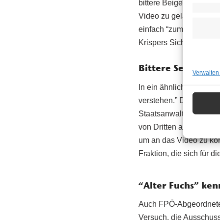
bittere Beigeschmack, 
Video zu gelangen. Und
einfach “zum Fremdschä
Krispers Sicht ein “abs
Bittere Selbsterk
Verwalten
In ein ähnliches Horn s
verstehen.” Denn zum ei
Staatsanwaltschaft vor
von Dritten angenommen
um an das Video zu kom
Fraktion, die sich für
“Alter Fuchs” ke
Auch FPÖ-Abgeordneter 
Versuch, die Ausschussa