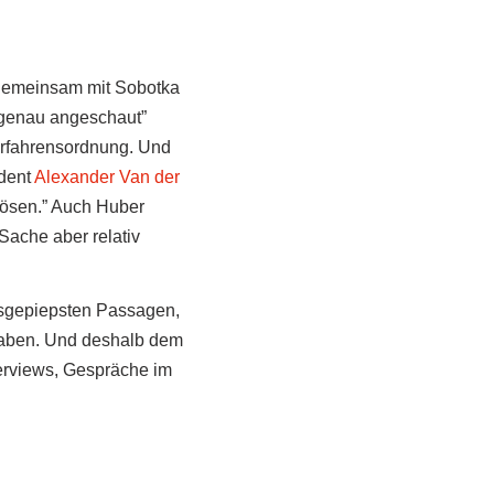
e gemeinsam mit Sobotka
r genau angeschaut”
Verfahrensordnung. Und
dent
Alexander Van der
lösen.” Auch Huber
Sache aber relativ
usgepiepsten Passagen,
n haben. Und deshalb dem
terviews, Gespräche im