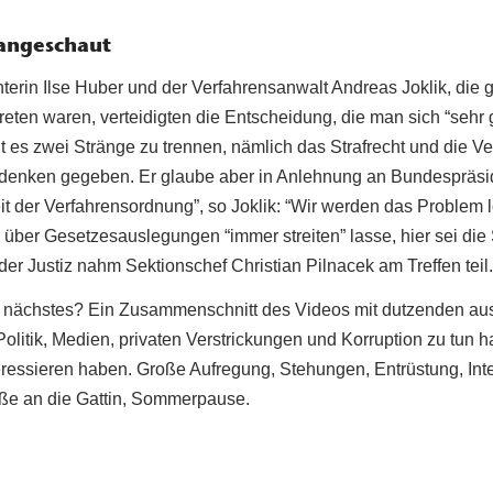
 angeschaut
hterin Ilse Huber und der Verfahrensanwalt Andreas Joklik, di
treten waren, verteidigten die Entscheidung, die man sich “seh
lt es zwei Stränge zu trennen, nämlich das Strafrecht und die 
denken gegeben. Er glaube aber in Anlehnung an Bundespräsi
t der Verfahrensordnung”, so Joklik: “Wir werden das Problem 
 über Gesetzesauslegungen “immer streiten” lasse, hier sei die 
 der Justiz nahm Sektionschef Christian Pilnacek am Treffen teil.
s nächstes? Ein Zusammenschnitt des Videos mit dutzenden a
 Politik, Medien, privaten Verstrickungen und Korruption zu tu
eressieren haben. Große Aufregung, Stehungen, Entrüstung, In
üße an die Gattin, Sommerpause.