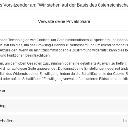
s Vorsitzender an: “Wir stehen auf der Basis des österreichisch
fach so Beweismittel von Dritten auf den Tisch zu legen.
Verwalte deine Privatsphäre
ion
ilen die anderen Fraktionen nicht. Sowohl SPÖ und Neos als a
nden Technologien wie Cookies, um Geräteinformationen zu speichern und/oder d
n. Wir tun dies, um das Browsing-Erlebnis zu verbessern und um (nicht) personalis
ahrensordnung diese Möglichkeit vorsieht. Die Grünen sollen
nzuzeigen. Wenn du nicht zustimmst oder die Zustimmung widerrufst, kann dies b
reter zu “der informellen Sitzung” geschickt haben. “Offensichtl
und Funktionen beeinträchtigen.
feixte Graf.
ten, um dem oben Gesagten zuzustimmen oder eine detaillierte Auswahl zu treffen.
ird nur auf dieser Seite angewendet. Du kannst deine Einstellungen jederzeit änd
lich des Widerrufs deiner Einwilligung, indem du die Schaltflächen in der Cookie-Ri
 oder auf die Schaltfläche "Einwilligung verwalten" am unteren Bildschirmrand klic
iken
ing
cheidung “völlig unlogisch” und “rechtlich überhaupt nicht nach
es möglich sei, dass sie das Video vom Anwalt erhalte, um es 
chaften
Imm
n. “Wenn es da liegt, wird man die
heiße Kartoffel
wohl angreifen