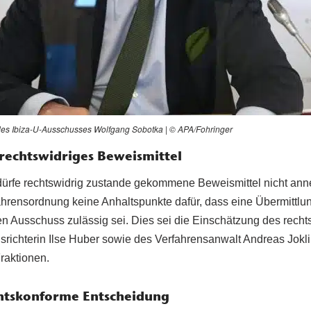
des Ibiza-U-Ausschusses Wolfgang Sobotka | © APA/Fohringer
rechtswidriges Beweismittel
ürfe rechtswidrig zustande gekommene Beweismittel nicht an
fahrensordnung keine Anhaltspunkte dafür, dass eine Übermittlu
den Ausschuss zulässig sei. Dies sei die Einschätzung des rech
nsrichterin Ilse Huber sowie des Verfahrensanwalt Andreas Jokl
raktionen.
chtskonforme Entscheidung