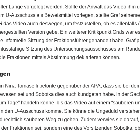
ler Länge vorgelegt werden. Sollte der Anwalt das Video ihm ü
 U-Ausschuss als Beweismittel vorlegen, stellte Graf seinersei
i das Video auch deswegen, um festzustellen, ob es allenfall
rgestellten Version gebe. Ein weiterer Kritikpunkt Grafs war e
e informelle Sitzung der Fraktionsführer gehandelt habe. Graf pl
eschlussfähige Sitzung des Untersuchungsausschusses am Ran
 die Fraktionen mittels Abstimmung deklarieren können.
agen
in Nina Tomaselli betonte gegenüber der APA, dass sie bei de
” gewesen sei und Sobotka dies auch kundgetan habe. In der Sac
 um Tage” handeln könne, bis das Video auf einem “sauberen u
 in den U-Ausschuss komme. Sie könne die Ungeduld verstehen, 
nd rechtlich sauberen Weg zu gehen. Zudem verwies sie darauf,
der Fraktionen sei, sondern eine des Vorsitzenden Sobotka, 