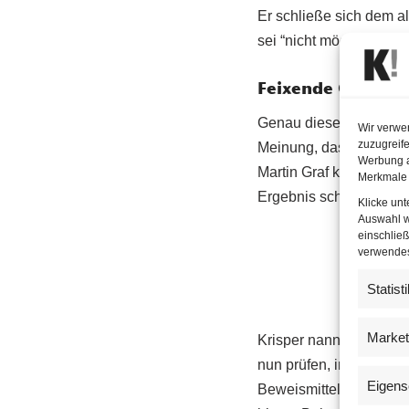
Er schließe sich dem al
sei “nicht möglich” ein
Feixende Opposit
Genau diese Ansicht te
Wir verwe
zuzugreife
Meinung, dass die Verf
Werbung a
Martin Graf keinen Vert
Merkmale 
Ergebnis schon vorher”, 
Klicke un
Auswahl w
einschließ
verwendest
Statist
Market
Krisper nannte die Ents
nun prüfen, inwieweit 
Eigens
Beweismittel vorzulege