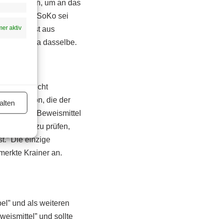
kontaktieren, um an das
chert”. Die SoKo sei
er aktiv
sen sei, ist aus
liegt, sei ja dasselbe.
eise gar nicht
jene Version, die der
alten
 aus, dass Beweismittel
Varianten zu prüfen,
t.” Die einzige
merkte Krainer an.
el” und als weiteren
eismittel” und sollte