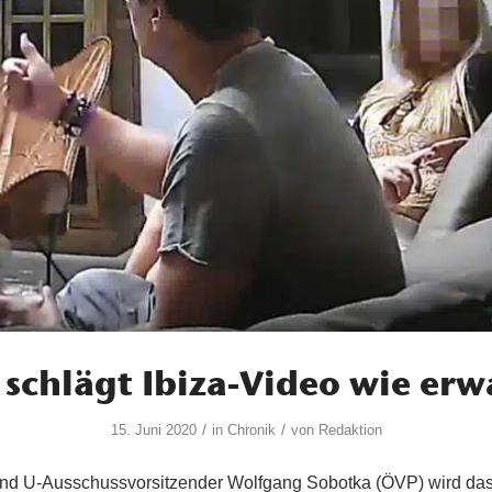
schlägt Ibiza-Video wie erw
/
/
15. Juni 2020
in
Chronik
von
Redaktion
 und U-Ausschussvorsitzender Wolfgang Sobotka (ÖVP) wird da