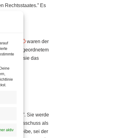
en Rechtsstaates.” Es
uch die
FPÖ
waren der
arauf
ierte
 laut FPÖ-Abgeordnetem
estimmte
ich wussten sie das
 Deine
ern,
chtlinie
kst.
vollziehbar”. Sie werde
dann dem Ausschuss als
er aktiv
.” Was bleibe, sei der