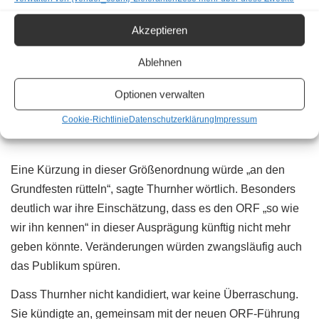
Generaldirektorin Ingrid Thurnher zuletzt ungewöhnlich
offen auf die wirtschaftliche Lage des ORF aufmerksam.
Akzeptieren
Bei der
Gala für „Österreichs Journalist:in des Jahres“
Ablehnen
sprach sie über das bereits laufende Sparprogramm „von
mehreren hundert Millionen Euro“ und warnte zusätzlich
Optionen verwalten
vor kolportierten weiteren Einsparungen von „fast 80 bis 90
Cookie-Richtlinie
Datenschutzerklärung
Impressum
Millionen Euro“ ab kommendem Jahr.
Eine Kürzung in dieser Größenordnung würde „an den
Grundfesten rütteln“, sagte Thurnher wörtlich. Besonders
deutlich war ihre Einschätzung, dass es den ORF „so wie
wir ihn kennen“ in dieser Ausprägung künftig nicht mehr
geben könnte. Veränderungen würden zwangsläufig auch
das Publikum spüren.
Dass Thurnher nicht kandidiert, war keine Überraschung.
Sie kündigte an, gemeinsam mit der neuen ORF-Führung