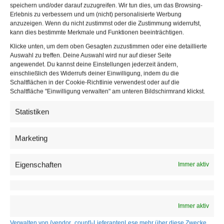
speichern und/oder darauf zuzugreifen. Wir tun dies, um das Browsing-
Erlebnis zu verbessern und um (nicht) personalisierte Werbung
anzuzeigen. Wenn du nicht zustimmst oder die Zustimmung widerrufst,
kann dies bestimmte Merkmale und Funktionen beeinträchtigen.
Klicke unten, um dem oben Gesagten zuzustimmen oder eine detaillierte
Auswahl zu treffen. Deine Auswahl wird nur auf dieser Seite
angewendet. Du kannst deine Einstellungen jederzeit ändern,
einschließlich des Widerrufs deiner Einwilligung, indem du die
Schaltflächen in der Cookie-Richtlinie verwendest oder auf die
Schaltfläche "Einwilligung verwalten" am unteren Bildschirmrand klickst.
Breiten Raum nimmt auch der Medienstandort Österreich
Statistiken
ein.
Pig argumentiert
, die eigentliche Konkurrenz
österreichischer Medienhäuser komme längst von globalen
Marketing
Plattformen, die Aufmerksamkeit, Werbegelder und
technische Standards kontrollieren. Der ORF müsse
Eigenschaften
Immer aktiv
deshalb stark bleiben, aber kooperationsfähig auftreten.
Thurnher räumt auf
Immer aktiv
Parallel zur Bewerbungsphase machte ORF-
Verwalten von {vendor_count}-Lieferanten
Lese mehr über diese Zwecke