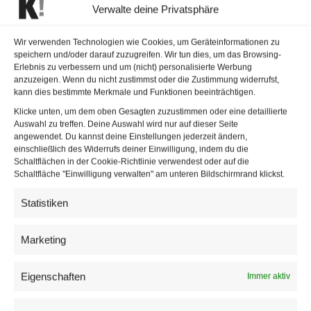
Verwalte deine Privatsphäre
Ein weiterer Fall betrifft einen Politiker, der nach seiner
Wir verwenden Technologien wie Cookies, um Geräteinformationen zu
speichern und/oder darauf zuzugreifen. Wir tun dies, um das Browsing-
Laufbahn als Fernsehkommentator und Publizist auffiel.
Erlebnis zu verbessern und um (nicht) personalisierte Werbung
Ein Nutzer hatte ein Posting geliked, in dem er die Person
anzuzeigen. Wenn du nicht zustimmst oder die Zustimmung widerrufst,
kann dies bestimmte Merkmale und Funktionen beeinträchtigen.
als „Vollidiot“, „Lügner und Hetzer“ bezeichnet hatte. Laut
Klicke unten, um dem oben Gesagten zuzustimmen oder eine detaillierte
Falter sah das Gericht darin eine erkennbare Identifikation
Auswahl zu treffen. Deine Auswahl wird nur auf dieser Seite
mit dem Inhalt.
angewendet. Du kannst deine Einstellungen jederzeit ändern,
einschließlich des Widerrufs deiner Einwilligung, indem du die
Schaltflächen in der Cookie-Richtlinie verwendest oder auf die
Auch ein anderer Ex-Politiker klagte laut dem Bericht eine
Schaltfläche "Einwilligung verwalten" am unteren Bildschirmrand klickst.
Pensionistin, die einen oe24-Artikel über seinen
höchstpersönlichen Lebensbereich mit einem „Daumen
Statistiken
hoch“ markiert hatte. Die Frau habe laut Artikel nicht
gewusst, dass der Beitrag medienrechtlich problematisch
Marketing
sein könnte. Das Gericht wertete die Reaktion dennoch als
zustimmende Handlung.
Eigenschaften
Immer aktiv