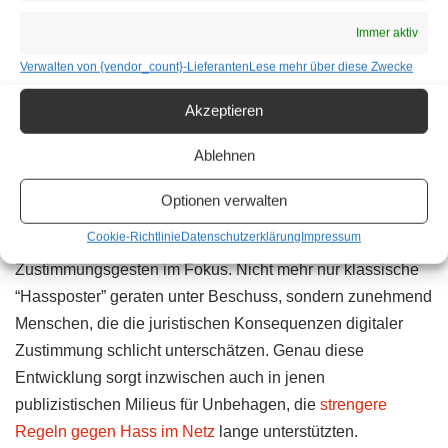
Jucken im Gesäßbereich
Immer aktiv
Jahrelang wurde eine härtere Gangart gegen
Hasspostings, Beschimpfungen und digitale Hetze
Verwalten von {vendor_count}-Lieferanten
Lese mehr über diese Zwecke
politisch wie medial ausdrücklich gefordert. Klagen,
Akzeptieren
Unterlassungen und öffentliche Verfahren galten vielen als
notwendige Gegenwehr gegen enthemmte Kommunikation
Ablehnen
im Netz.
Optionen verwalten
Heute dagegen stehen plötzlich auch einfach gestrickte
Cookie-Richtlinie
Datenschutzerklärung
Impressum
Nutzer, Satire-Kontexte oder verdächtige
Zustimmungsgesten im Fokus. Nicht mehr nur klassische
“Hassposter” geraten unter Beschuss, sondern zunehmend
Menschen, die die juristischen Konsequenzen digitaler
Zustimmung schlicht unterschätzen. Genau diese
Entwicklung sorgt inzwischen auch in jenen
publizistischen Milieus für Unbehagen, die
strengere
Regeln gegen Hass im Netz
lange unterstützten.