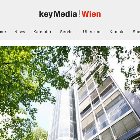
ome
News
Kalender
Service
Über uns
Kontakt
Su