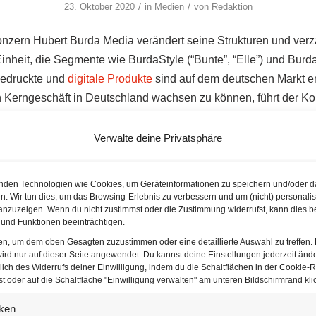
/
/
23. Oktober 2020
in
Medien
von
Redaktion
nzern Hubert Burda Media verändert seine Strukturen und verz
inheit, die Segmente wie BurdaStyle (“Bunte”, “Elle”) und Bur
gedruckte und
digitale Produkte
sind auf dem deutschen Markt er
n Kerngeschäft in Deutschland wachsen zu können, führt der K
rlagsaktivitäten zu einer publizistischen Einheit zusammen, te
Verwalte deine Privatsphäre
media auf Google als bevorzugte Nachrichtenquelle festlegen
nden Technologien wie Cookies, um Geräteinformationen zu speichern und/oder d
n. Wir tun dies, um das Browsing-Erlebnis zu verbessern und um (nicht) personalis
nzuzeigen. Wenn du nicht zustimmst oder die Zustimmung widerrufst, kann dies b
und Funktionen beeinträchtigen.
gt sich in Stellung
ten, um dem oben Gesagten zuzustimmen oder eine detaillierte Auswahl zu treffen.
ird nur auf dieser Seite angewendet. Du kannst deine Einstellungen jederzeit änd
sind in der neuen Einheit tätig. Ein Unternehmenssprecher beton
lich des Widerrufs deiner Einwilligung, indem du die Schaltflächen in der Cookie-Ri
 oder auf die Schaltfläche "Einwilligung verwalten" am unteren Bildschirmrand klic
gsprogramm handle, um etwa Stellen einzusparen, sondern vie
e integrierte Organisation wird von Vorstand Philipp Welte gelei
iken