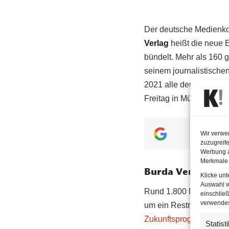
Der deutsche Medienko
Verlag
heißt die neue E
bündelt. Mehr als 160 
seinem journalistische
2021 alle deutschen Ve
Freitag in München mit.
key
Wir verwe
zuzugreife
Werbung a
Merkmale 
Burda Verlag brin
Klicke un
Auswahl w
Rund 1.800 Mitarbeiter 
einschließ
verwendest
um ein Restrukturierun
Zukunftsprogramm
. Di
Statist