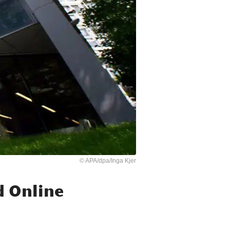
© APA/dpa/Inga Kjer
d Online