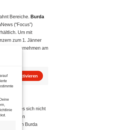
ahnt Bereiche.
Burda
daNews (“Focus”)
hältlich. Um mit
onzern zum 1. Jänner
ilte das Unternehmen am
arauf
Aktivieren
ierte
estimmte
 Deine
ern,
te, dass es sich nicht
chtlinie
kst.
lmehr um ein
tet. Über den Burda