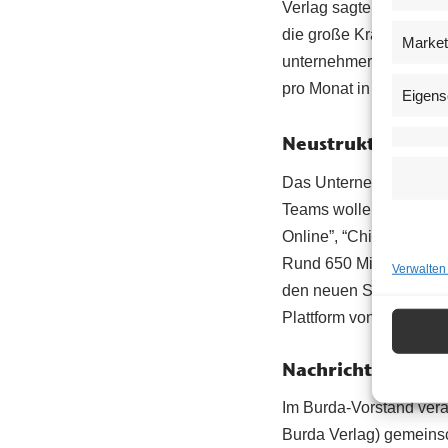
Verlag sagte er: “Wir e
die große Kraft unser
Market
unternehmerisch erschl
pro Monat in Deutschla
Eigens
Neustrukturierung
Das Unternehmen veränd
Teams wolle man stärk
Online”, “Chip”, “Netmo
Rund 650 Mitarbeiter s
Verwalten
den neuen Strukturen: 
Plattform von Inhalte
Nachrichten, Ser
Im Burda-Vorstand vera
Burda Verlag) gemeinsc