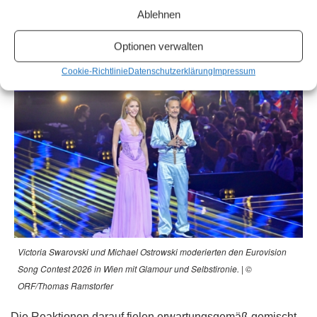
Ablehnen
Glitzerkleid mit Cut-outs bis zu fliederfarbenen Roben und
silbernen Glamour-Outfits.
Optionen verwalten
Cookie-Richtlinie
Datenschutzerklärung
Impressum
Victoria Swarovski und Michael Ostrowski moderierten den Eurovision
Song Contest 2026 in Wien mit Glamour und Selbstironie. | ©
ORF/Thomas Ramstorfer
Die Reaktionen darauf fielen erwartungsgemäß gemischt