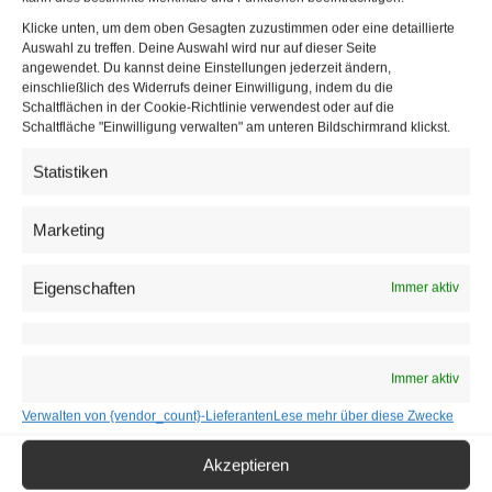
Klicke unten, um dem oben Gesagten zuzustimmen oder eine detaillierte
Auswahl zu treffen. Deine Auswahl wird nur auf dieser Seite
angewendet. Du kannst deine Einstellungen jederzeit ändern,
einschließlich des Widerrufs deiner Einwilligung, indem du die
Schaltflächen in der Cookie-Richtlinie verwendest oder auf die
Schaltfläche "Einwilligung verwalten" am unteren Bildschirmrand klickst.
Victoria Swarovski und Michael Ostrowski führten durch das Finale.| ©
Statistiken
ORF/Thomas Ramstorfer
Marketing
Das Moderatorenteam blieb von Beginn bis zum Finale
souverän und fand eine überraschend ausgewogene
Eigenschaften
Immer aktiv
Mischung aus Glamour, Selbstironie und Lockerheit. Beide
wirkten weder überinszeniert noch künstlich euphorisch —
ein Balanceakt, an dem ESC-Moderationen regelmäßig
Immer aktiv
scheitern.
Verwalten von {vendor_count}-Lieferanten
Lese mehr über diese Zwecke
Auch optisch funktionierte das Zusammenspiel: Swarovski
präsentierte im Laufe des Abends mehrere aufwendig
Akzeptieren
inszenierte Couture-Looks — vom smaragdgrünen