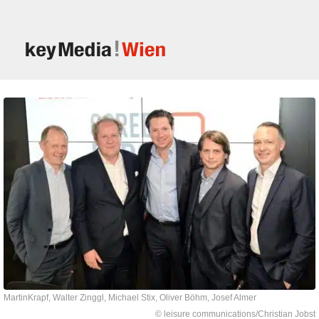
MartinKrapf, Walter Zinggl, Michael Stix, Oliver Böhm, Josef Almer
© leisure communications/Christian Jobst