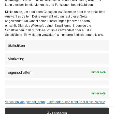
anzuzeigen. Wenn du nicht zustimmst oder die Zustimmung widerrufst,
Stärke zeigen
kann dies bestimmte Merkmale und Funktionen beeinträchtigen.
Klicke unten, um dem oben Gesagten zuzustimmen oder eine detaillierte
Die Gattungsinitiative der österreichischen TV-Vermarkter
Auswahl zu treffen. Deine Auswahl wird nur auf dieser Seite
angewendet. Du kannst deine Einstellungen jederzeit ändern,
ATV, IP Österreich, ORF, ORF-Enterprise, Goldbach
einschließlich des Widerrufs deiner Einwilligung, indem du die
Austria, ProSiebenSat.1 Puls 4 und Servus TV ist die
Schaltflächen in der Cookie-Richtlinie verwendest oder auf die
Schaltfläche "Einwilligung verwalten" am unteren Bildschirmrand klickst.
Überbewertung der Streaming-Inhalte jedenfalls ein Dorn
im Auge. ORF-Enterprise-CEO
Oliver Böhm
brachte das
Statistiken
Manko der bestehenden Streaminganbieter auf den Punkt:
„Sie bieten keinen Journalismus, keine Nachrichten und
Marketing
keinen Österreichbezug. Sie sind keine Alternative zum
Fernsehen, sondern maximal eine Ergänzung im Special-
Eigenschaften
Immer aktiv
Interest-Segment“. Auch der Chief Commercial Officer von
ProSiebenSat.1 Puls 4,
Michael Stix
, rieb sich an der
Konkurrenz: „Es ist fahrlässig zu sagen, die jungen
Immer aktiv
Menschen würden nicht mehr fernsehen“.
Verwalten von {vendor_count}-Lieferanten
Lese mehr über diese Zwecke
Akzeptieren