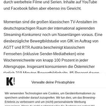
durch werbefreie Filme und Serien. Inhalte auf YouTube
und Facebook fallen aber ebenso ins Gewicht.
Momentan sind die großen klassischen TV-Anstalten im
deutschsprachigen Raum der international agierenden
Streaming-Konkurrenz noch um Nasenlängen voraus. Eine
diesbezügliche Bewegtbildstudie von GfK im Auftrag von
AGTT und RTR Austria bescheinigt klassischem
Fernsehen (inklusive Sender-Mediatheken) eine
Wochenreichweite von knapp 100 Prozent in jeder
Altersgruppe. Insgesamt konsumieren die Österreicher
täglich 219 Minuten Bewegtbildinhalte. 85 Prozent davon
entfallen in der Gesamtbevölkerung (P14+) auf klassisches
Verwalte deine Privatsphäre
Fernsehen (linear und nichtlinear). In der Zielgruppe der
14- bis 29-Jährigen liegt der Anteil sonstiger Video-
Wir verwenden Technologien wie Cookies, um Geräteinformationen zu
speichern und/oder darauf zuzugreifen. Wir tun dies, um das Browsing-
Anbieter immerhin schon bei 36 Prozent.
Erlebnis zu verbessern und um (nicht) personalisierte Werbung