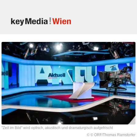
"Zeit im Bild" wird optisch, akustisch und dramaturgisch aufgefrischt
© © ORF/Thomas Ramstorfer