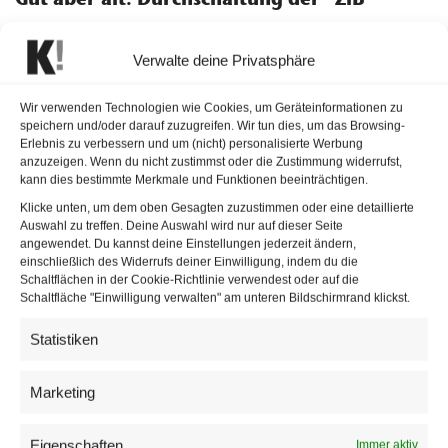
“Es ist keine Revolution, sondern eine Evolution, bei der
Verwalte deine Privatsphäre
wir einzelne Punkte im Publikumserlebnis verbessern”,
sagte Generaldirektor Alexander Wrabetz. Angekündigt
Wir verwenden Technologien wie Cookies, um Geräteinformationen zu
gewesen war der Relaunch der laut Wrabetz
speichern und/oder darauf zuzugreifen. Wir tun dies, um das Browsing-
“erfolgreichsten täglichen Nachrichtensendung Europas”,
Erlebnis zu verbessern und um (nicht) personalisierte Werbung
anzuzeigen. Wenn du nicht zustimmst oder die Zustimmung widerrufst,
die seit 2015 nicht mehr erneuert wurde, schon für das
kann dies bestimmte Merkmale und Funktionen beeinträchtigen.
Frühjahr, wegen der Coronakrise musste er aber
Klicke unten, um dem oben Gesagten zuzustimmen oder eine detaillierte
verschoben werden. Bereits seit 15. März ist dagegen die
Auswahl zu treffen. Deine Auswahl wird nur auf dieser Seite
angewendet. Du kannst deine Einstellungen jederzeit ändern,
Durchschaltung der “ZiB” um 19.30 Uhr auf ORF 1 und
einschließlich des Widerrufs deiner Einwilligung, indem du die
ORF 2 in Kraft. Diese wird beibehalten, wie vergangene
Schaltflächen in der Cookie-Richtlinie verwendest oder auf die
Schaltfläche "Einwilligung verwalten" am unteren Bildschirmrand klickst.
Woche im
Stiftungsrat
beschlossen wurde. Die
Durchschaltung habe eine deutliche Steigerung der
Statistiken
Gesamtmarktanteile gebracht, sagte Wrabetz. Seit Mai
seien die Marktanteile für die “ZiB” um sechs Prozent auf
Marketing
54 Prozent gestiegen. Außerdem wurde die Sendezeit
verlängert, von rund 18 Minuten auf 22 Minuten.
Eigenschaften
Immer aktiv