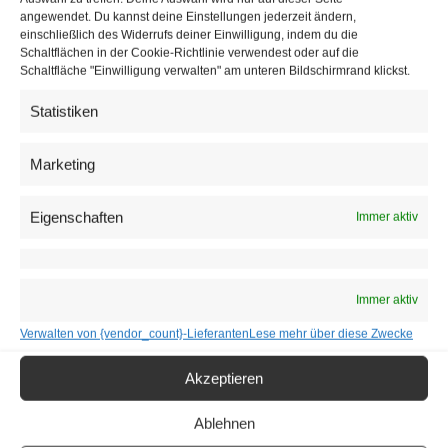
angewendet. Du kannst deine Einstellungen jederzeit ändern,
einschließlich des Widerrufs deiner Einwilligung, indem du die
Surfgewohnheiten werden gespeichert
Schaltflächen in der Cookie-Richtlinie verwendest oder auf die
Schaltfläche "Einwilligung verwalten" am unteren Bildschirmrand klickst.
In der Anklageschrift hieß es, durch die Informationen über
Statistiken
die Surfgewohnheiten der Nutzer könne Google
Rückschlüsse auf Freunde, Hobbys, Lieblingsessen,
Marketing
Einkaufsgewohnheiten ziehen – auch über die “intimsten
und potenziell peinlichen Dinge”, die sie Nutzer online
Eigenschaften
Immer aktiv
suchten. Google ist mit den Daten in der Lage, individuell
angepasste Werbung zu schalten. Die Sammelklage
umfasse “Millionen” von Google-Nutzern, die seit dem 1.
Immer aktiv
Juni 2016 im
Inkognito-Modus
im Internet stöberten und auf
deren Daten Google dennoch zugriff. Mindestens 5.000
Verwalten von {vendor_count}-Lieferanten
Lese mehr über diese Zwecke
US-Dollar Schadenersatz fordert jeder Nutzer aus
Akzeptieren
Verstößen gegen Abhörschutzgesetze des Bundes und die
kalifornischen Datenschutzgesetze.
Ablehnen