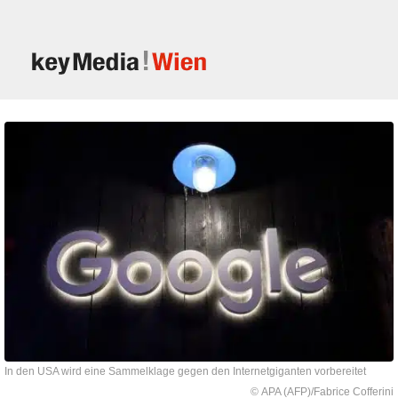
In den USA wird eine Sammelklage gegen den Internetgiganten vorbereitet
© APA (AFP)/Fabrice Cofferini