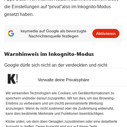
die Einstellungen auf “privat”also im Inkognito-Modus
gesetzt haben.
keymedia auf Google als bevorzugte
Aktivieren
Nachrichtenquelle festlegen
Warnhinweis im Inkognito-Modus
Google dürfe sich nicht an der verdeckten und nicht
autorisierten Sammlung von Daten von praktisch jedem
Verwalte deine Privatsphäre
Amerikaner mit einem Computer oder Telefon beteiligen,
hieß es in der Anklage. Google-Sprecher Jose Castaneda
Wir verwenden Technologien wie Cookies, um Geräteinformationen zu
kündigte an, das Unternehmen werde energisch gegen die
speichern und/oder darauf zuzugreifen. Wir tun dies, um das Browsing-
Vorwürfe vorgehen. “Wir geben jedes Mal klar an, wenn
Erlebnis zu verbessern und um (nicht) personalisierte Werbung
anzuzeigen. Wenn du nicht zustimmst oder die Zustimmung widerrufst,
man eine neue Inkognito-Registerkarte öffnet, dass
kann dies bestimmte Merkmale und Funktionen beeinträchtigen.
Websites möglicherweise über die Browser-Aktivitäten
Klicke unten, um dem oben Gesagten zuzustimmen oder eine detaillierte
Informationen sammeln”, sagte er.
Auswahl zu treffen. Deine Auswahl wird nur auf dieser Seite