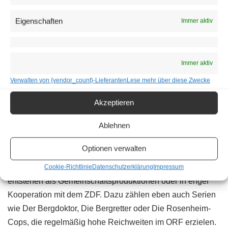
Eigenschaften
Immer aktiv
Immer aktiv
Verwalten von {vendor_count}-Lieferanten
Lese mehr über diese Zwecke
Akzeptieren
Ablehnen
Größere Struktur als beim ORF
Optionen verwalten
Zahlreiche Formate, die in Österreich als fixer Bestandteil
des heimischen TV-Angebots wahrgenommen werden,
Cookie-Richtlinie
Datenschutzerklärung
Impressum
entstehen als Gemeinschaftsproduktionen oder in enger
Kooperation mit dem ZDF. Dazu zählen eben auch Serien
wie Der Bergdoktor, Die Bergretter oder Die Rosenheim-
Cops, die regelmäßig hohe Reichweiten im ORF erzielen.