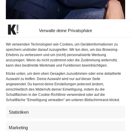
Verwalte deine Privatsphäre
Der Verwaltungsrat des ZDF bestätigte Nadine Bilke vorzeitig bis 2032
Wir verwenden Technologien wie Cookies, um Geräteinformationen zu
als Programmdirektorin. | © Tim Thiel / ZDF
speichern und/oder darauf zuzugreifen. Wir tun dies, um das Browsing-
Erlebnis zu verbessern und um (nicht) personalisierte Werbung
Zum Programmspektrum des ZDF zählen
anzuzeigen. Wenn du nicht zustimmst oder die Zustimmung widerrufst,
kann dies bestimmte Merkmale und Funktionen beeinträchtigen.
Nachrichtensendungen wie
heute
und
heute journal
,
Klicke unten, um dem oben Gesagten zuzustimmen oder eine detaillierte
Kultur- und Dokumentationsformate, große
Auswahl zu treffen. Deine Auswahl wird nur auf dieser Seite
Unterhaltungsshows, Serienproduktionen sowie Formate
angewendet. Du kannst deine Einstellungen jederzeit ändern,
einschließlich des Widerrufs deiner Einwilligung, indem du die
wie der
ZDF-Fernsehgarten
, Der Bergdoktor oder Die
Schaltflächen in der Cookie-Richtlinie verwendest oder auf die
Rosenheim-Cops. Die publizistische Verantwortung für
Schaltfläche "Einwilligung verwalten" am unteren Bildschirmrand klickst.
Nachrichten- und Informationssendungen liegt dabei bei
Statistiken
der Chefredaktion unter Bettina Schausten.
Marketing