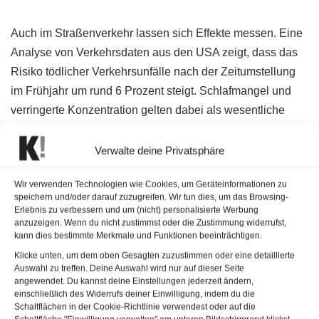
Auch im Straßenverkehr lassen sich Effekte messen. Eine
Analyse von Verkehrsdaten aus den USA zeigt, dass das
Risiko tödlicher Verkehrsunfälle nach der Zeitumstellung
im Frühjahr um rund 6 Prozent steigt. Schlafmangel und
verringerte Konzentration gelten dabei als wesentliche
Ursachen.
Verwalte deine Privatsphäre
Eine umfassende Überblicksstudie im
Fachjournal
European Journal of Epidemiology
wertete zuletzt mehr als
Wir verwenden Technologien wie Cookies, um Geräteinformationen zu
150 Studien aus 36 Ländern aus. Sie fand wiederholt
speichern und/oder darauf zuzugreifen. Wir tun dies, um das Browsing-
Erlebnis zu verbessern und um (nicht) personalisierte Werbung
Hinweise auf kurzfristige Schlafstörungen, kognitive
anzuzeigen. Wenn du nicht zustimmst oder die Zustimmung widerrufst,
Einschränkungen und erhöhte Risiken für Herz-Kreislauf-
kann dies bestimmte Merkmale und Funktionen beeinträchtigen.
Ereignisse rund um die Zeitumstellung. Langfristige
Klicke unten, um dem oben Gesagten zuzustimmen oder eine detaillierte
Auswahl zu treffen. Deine Auswahl wird nur auf dieser Seite
gesundheitliche Schäden gelten hingegen als weniger
angewendet. Du kannst deine Einstellungen jederzeit ändern,
eindeutig belegt.
einschließlich des Widerrufs deiner Einwilligung, indem du die
Schaltflächen in der Cookie-Richtlinie verwendest oder auf die