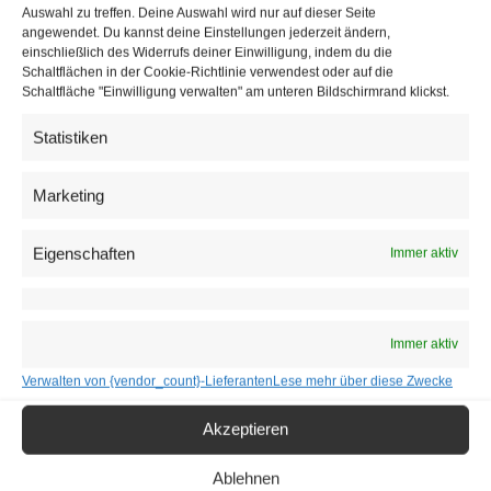
Auswahl zu treffen. Deine Auswahl wird nur auf dieser Seite
angewendet. Du kannst deine Einstellungen jederzeit ändern,
einschließlich des Widerrufs deiner Einwilligung, indem du die
Schaltflächen in der Cookie-Richtlinie verwendest oder auf die
Schaltfläche "Einwilligung verwalten" am unteren Bildschirmrand klickst.
Statistiken
Österreich startet KI-Offensive für den
Marketing
Tourismus
16. Juni 2026
Eigenschaften
Immer aktiv
KI, neue Zielgruppen und internationale Märkte prägen die
Tourismusstrategie.
Immer aktiv
Verwalten von {vendor_count}-Lieferanten
Lese mehr über diese Zwecke
Akzeptieren
Ablehnen